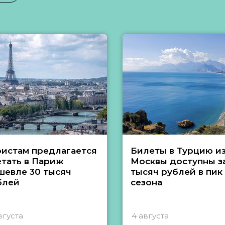
ристам предлагается
Билеты в Турцию и
етать в Париж
Москвы доступны за
шевле 30 тысяч
тысяч рублей в пик
блей
сезона
вгуста
4 августа