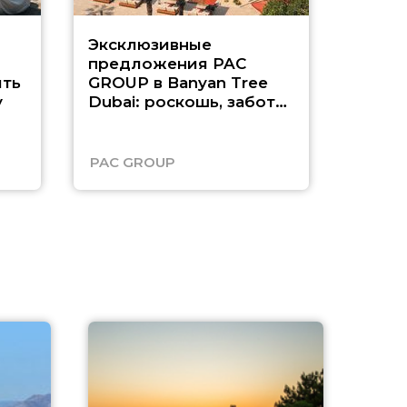
Эксклюзивные
Как п
предложения PAC
насыщ
ть
GROUP в Banyan Tree
Рас-э
у
Dubai: роскошь, забота
о детях и выгода до
45%
PAC GROUP
Русск