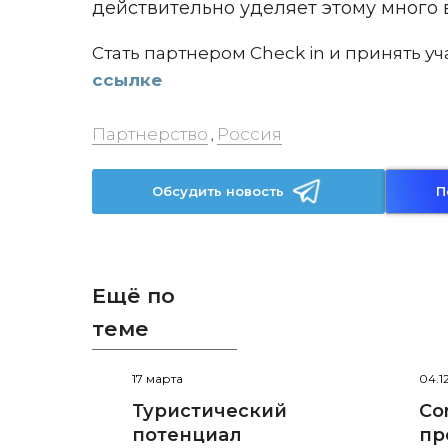
действительно уделяет этому много 
Стать партнером Check in и принять у
ссылке
Партнерство
Россия
,
Обсудить новость
П
Ещё по
теме
17 марта
04.1
Туристический
Cor
потенциал
пр