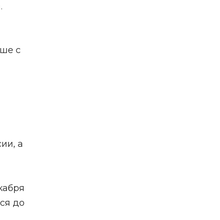
.
ьше с
ии, а
екабря
ся до