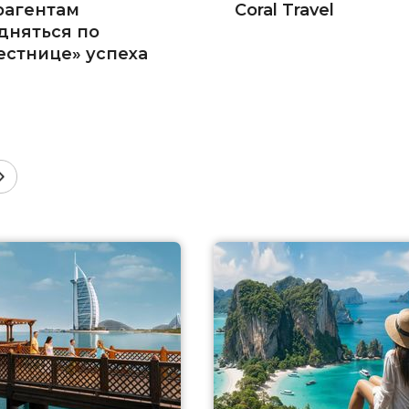
рагентам
Coral Travel
дняться по
естнице» успеха