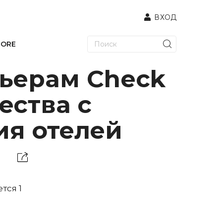
ВХОД
TORE
льерам Check
ества с
я отелей
тся 1