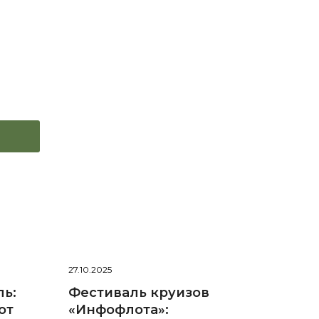
27.10.2025
ль:
Фестиваль круизов
от
«Инфофлота»: