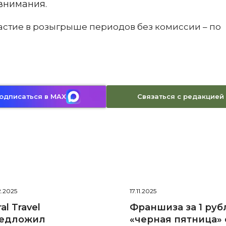
внимания.
частие в розыгрыше периодов без комиссии – по
Связаться с редакцией
одписаться в MAX
2.2025
17.11.2025
al Travel
Франшиза за 1 руб
едложил
«черная пятница» 