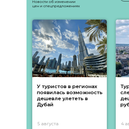
Новости об изменении
цен и спецпредложениях
У туристов в регионах
Ту
появилась возможность
сл
дешевле улететь в
де
Дубай
ру
5 августа
4 а