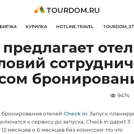
TOURDOM.RU
БИРЖА
КУРИЛКА
HOTLINE.TRAVEL
TOURDOM_S
 предлагает оте
словий сотруднич
сом бронировани
9474
е бронирования отелей
Check in
. Запуск планируе
лючатся к сервису до запуска, Check in дарит 3
12 месяцев и 6 месяцев без комиссии. Но что