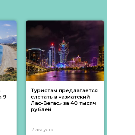
з
Туристам предлагается
Туры 
 9
слетать в «азиатский
подеш
Лас-Вегас» за 40 тысяч
тысяч
рублей
2 августа
1 авгу