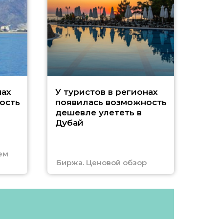
A
нах
У туристов в регионах
ость
появилась возможность
А
дешевле улететь в
Дубай
г
ем
Биржа. Ценовой обзор
Отм