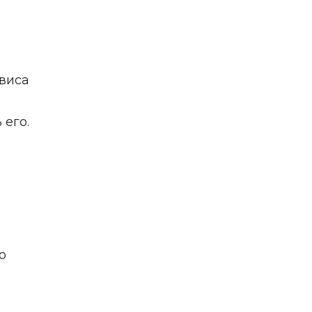
рвиса
 его.
о