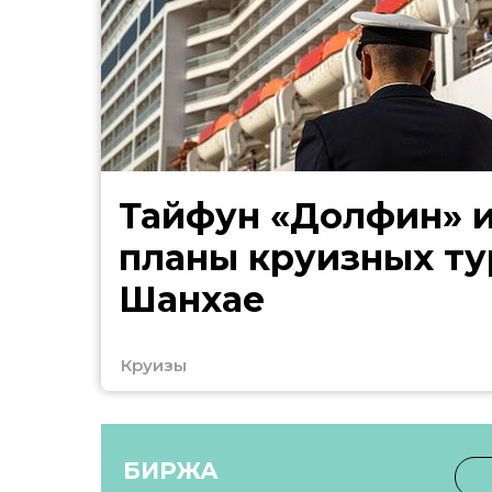
Тайфун «Долфин» 
планы круизных ту
Шанхае
Круизы
БИРЖА