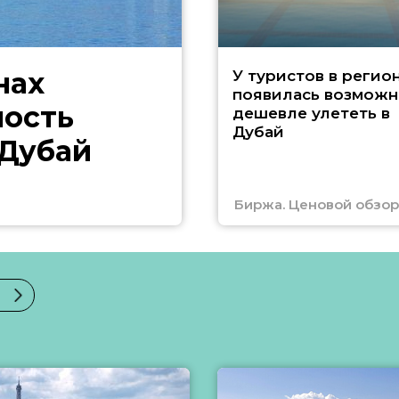
нах
У туристов в регио
появилась возможн
ность
дешевле улететь в
Дубай
 Дубай
Биржа. Ценовой обзор