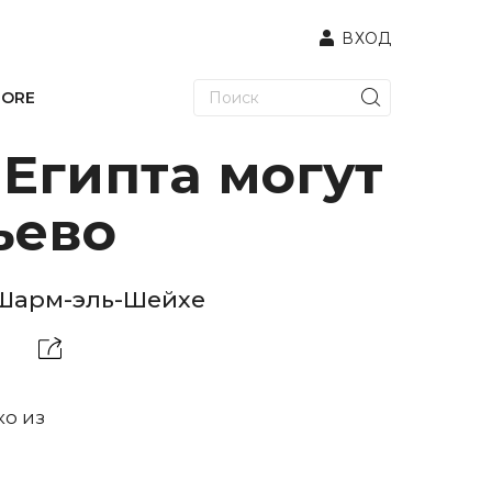
ВХОД
TORE
Египта могут
ьево
 Шарм-эль-Шейхе
ко из