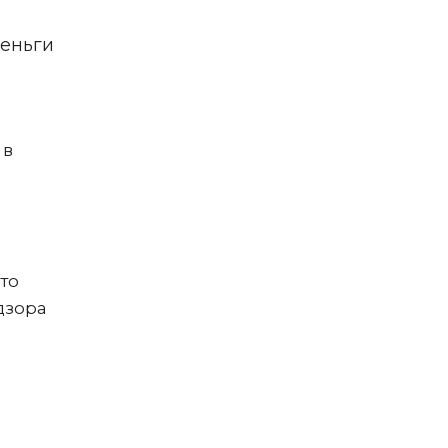
деньги
 в
то
дзора