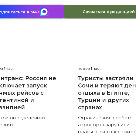
Связаться с редакцией
одписаться в MAX
з 1 час
через 1 час
нтранс: Россия не
Туристы застряли 
ключает запуск
Сочи и теряют де
ямых рейсов с
отдыха в Египте,
гентиной и
Турции и других
азилией
странах
при определенных
Ограничения в работе
овиях
аэропорта нарушили
планы тысяч пассажир