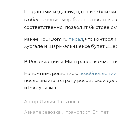
По данным издания, одна из «близки
в обеспечение мер безопасности в аэ
соответственно, позволит быстрее ок
Ранее TourDom.ru
писал
, что контро
Хургаде и Шарм-эль-Шейхе будет «Шер
В Росавиации и Минтрансе комменти
Напомним, решение о
возобновлении
после визита в страну российской де
и Ростуризма.
Автор:
Лилия Латыпова
Авиаперевозка и транспорт
Египет
,