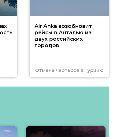
нах
Air Anka возобновит
ость
рейсы в Анталью из
двух российских
городов
Отмена чартеров в Турцию