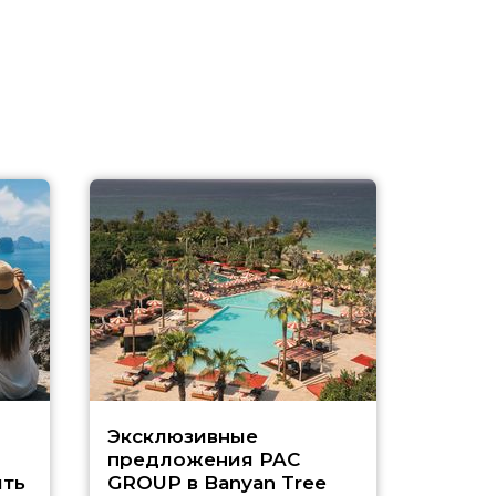
Эксклюзивные
Как п
предложения PAC
насыщ
ть
GROUP в Banyan Tree
Рас-э