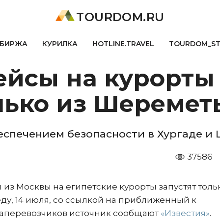
TOURDOM.RU
БИРЖА
КУРИЛКА
HOTLINE.TRAVEL
TOURDOM_S
йсы на курорты 
лько из Шеремет
еспечением безопасности в Хургаде и
37586
 из Москвы на египетские курорты запустят толь
ду, 14 июля, со ссылкой на приближенный к
виаперевозчиков источник сообщают
«Известия»
.