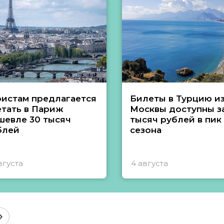
ристам предлагается
Билеты в Турцию и
етать в Париж
Москвы доступны за
шевле 30 тысяч
тысяч рублей в пик
блей
сезона
вгуста
4 августа