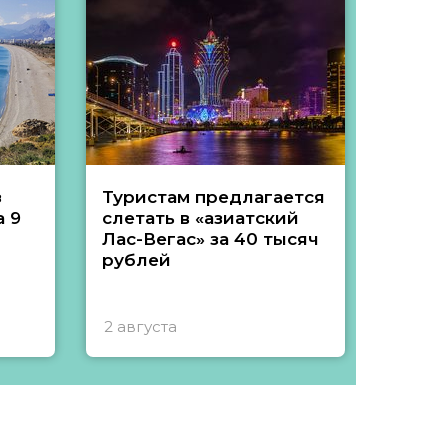
з
Туристам предлагается
Туры 
 9
слетать в «азиатский
подеш
Лас-Вегас» за 40 тысяч
тысяч
рублей
2 августа
1 авгу