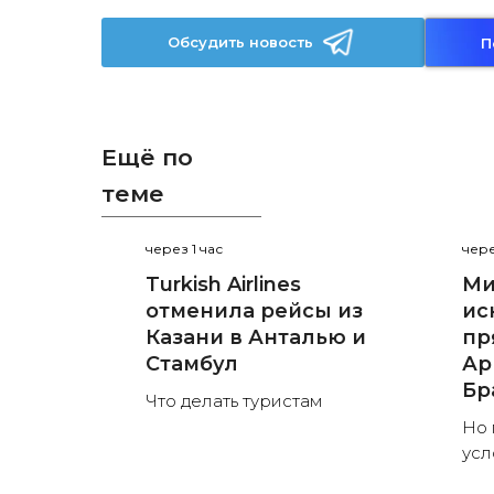
Обсудить новость
П
Ещё по
теме
через 1 час
чере
Turkish Airlines
Ми
отменила рейсы из
ис
Казани в Анталью и
пр
Стамбул
Ар
Бр
Что делать туристам
Но 
усл