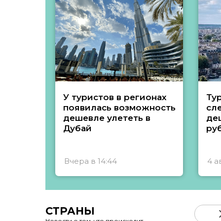
У туристов в регионах
Ту
появилась возможность
сл
дешевле улететь в
де
Дубай
ру
Вчера в 14:44
4 а
СТРАНЫ
Новости о том, что происходит