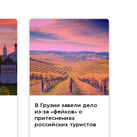
Т
В Грузии завели дело
ь
из-за «фейков» о
«
притеснениях
российских туристов
ч