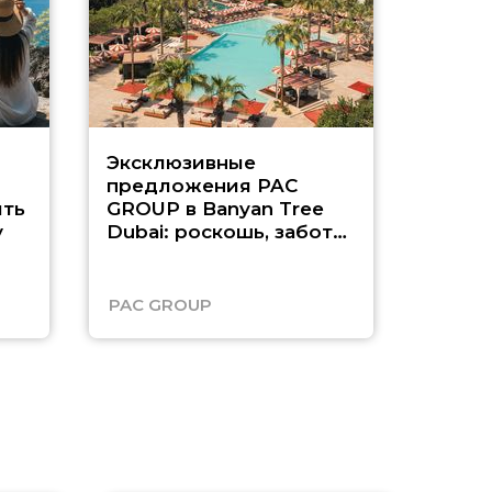
Эксклюзивные
Как п
предложения PAC
насыщ
ть
GROUP в Banyan Tree
Рас-э
у
Dubai: роскошь, забота
о детях и выгода до
45%
PAC GROUP
Русск