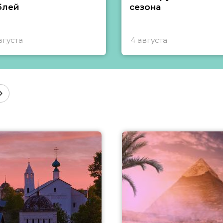
блей
сезона
вгуста
4 августа