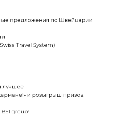
ьные предложения по Швейцарии.
ти
wiss Travel System)
м лучшее
кармане!» и розыгрыш призов.
BSI group!