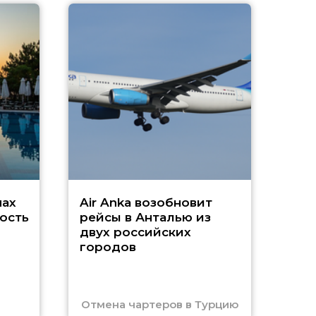
A
А
г
Чар
нах
Air Anka возобновит
ость
рейсы в Анталью из
двух российских
городов
Отмена чартеров в Турцию