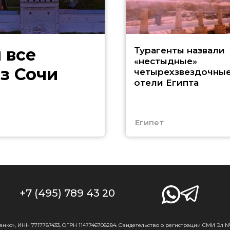
 все
Турагенты назвали
«нестыдные»
з Сочи
четырехзвездочны
отели Египта
Египет
+7 (495) 789 43 20
о», ИНН 7717787433, ОГРН 1147746708284. Свидетельство о регистрации СМИ Эл № Ф