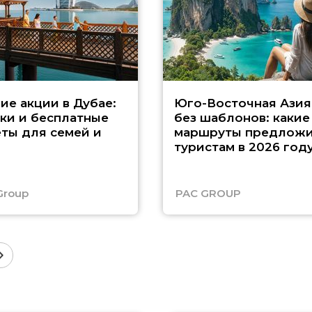
ие акции в Дубае:
Юго-Восточная Азия
ки и бесплатные
без шаблонов: какие
ты для семей и
маршруты предложи
туристам в 2026 год
Group
PAC GROUP