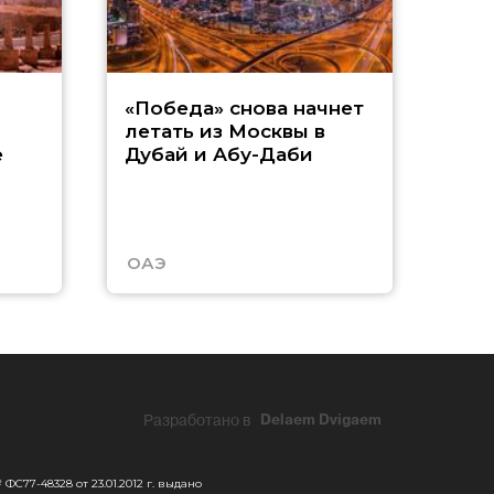
Р
«Победа» снова начнет
летать из Москвы в
п
е
Дубай и Абу-Даби
з
Т
ОАЭ
Таи
Разработано в
Delaem Dvigaem
С77-48328 от 23.01.2012 г. выдано