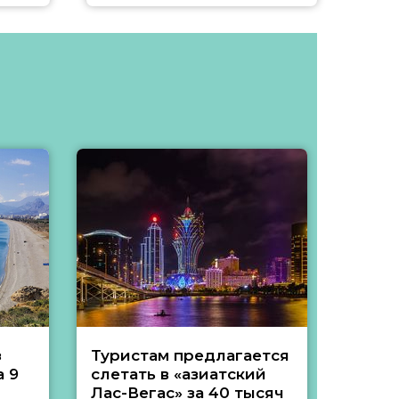
з
Туристам предлагается
Туры 
 9
слетать в «азиатский
подеш
Лас-Вегас» за 40 тысяч
тысяч