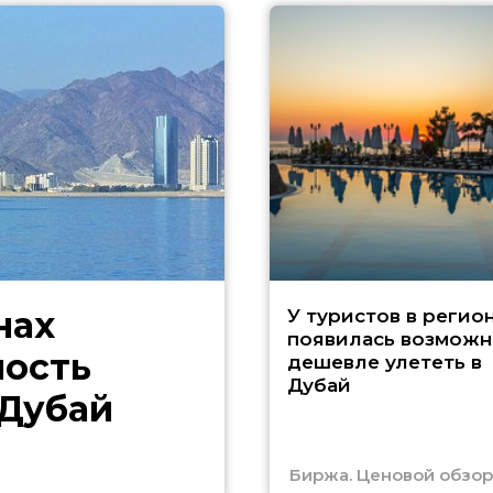
нах
У туристов в регио
появилась возможн
ность
дешевле улететь в
Дубай
 Дубай
Биржа. Ценовой обзор