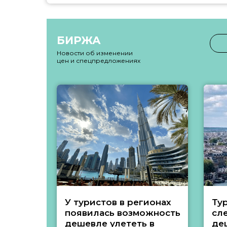
БИРЖА
Новости об изменении
цен и спецпредложениях
У туристов в регионах
Ту
появилась возможность
сл
дешевле улететь в
де