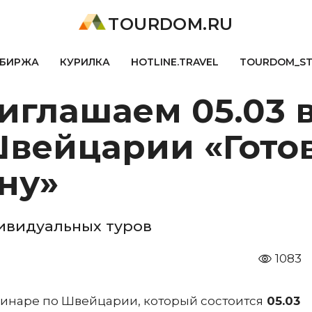
TOURDOM.RU
БИРЖА
КУРИЛКА
HOTLINE.TRAVEL
TOURDOM_S
иглашаем 05.03 в
Швейцарии «Гото
ну»
ивидуальных туров
1083
бинаре по Швейцарии, который состоится
05.03