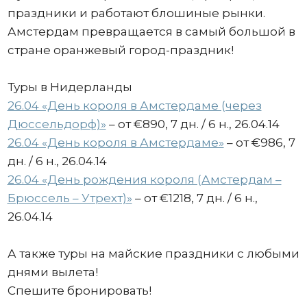
праздники и работают блошиные рынки.
Амстердам превращается в самый большой в
стране оранжевый город-праздник!
Туры в Нидерланды
26.04 «День короля в Амстердаме (через
Дюссельдорф)»
– от €890, 7 дн. / 6 н., 26.04.14
26.04 «День короля в Амстердаме»
– от €986, 7
дн. / 6 н., 26.04.14
26.04 «День рождения короля (Амстердам –
Брюссель – Утрехт)»
– от €1218, 7 дн. / 6 н.,
26.04.14
А также туры на майские праздники с любыми
днями вылета!
Спешите бронировать!