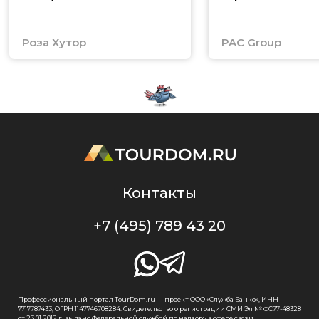
Роза Хутор
PAC Group
Контакты
+7 (495) 789 43 20
Профессиональный портал TourDom.ru — проект ООО «Служба Банко», ИНН
7717787433, ОГРН 1147746708284. Свидетельство о регистрации СМИ Эл № ФС77-48328
от 23.01.2012 г. выдано Федеральной службой по надзору в сфере связи,