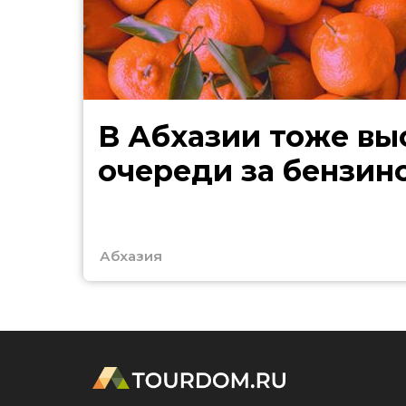
В Абхазии тоже выстроились
очереди за бензин
Абхазия