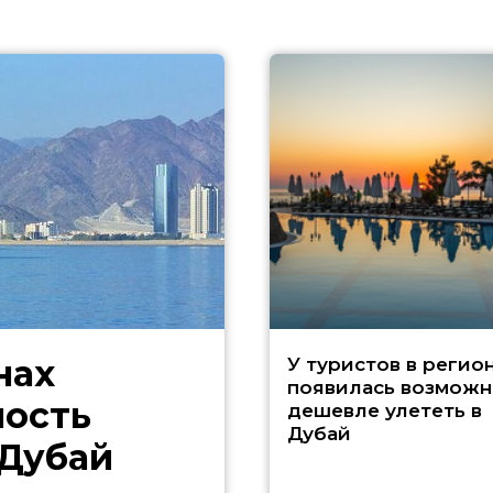
нах
У туристов в регио
появилась возможн
ность
дешевле улететь в
Дубай
 Дубай