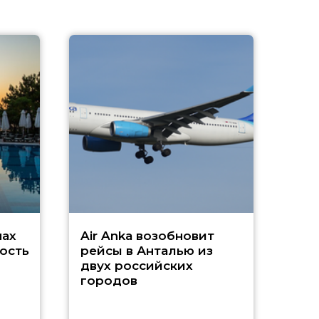
A
А
г
Чар
нах
Air Anka возобновит
ость
рейсы в Анталью из
двух российских
городов