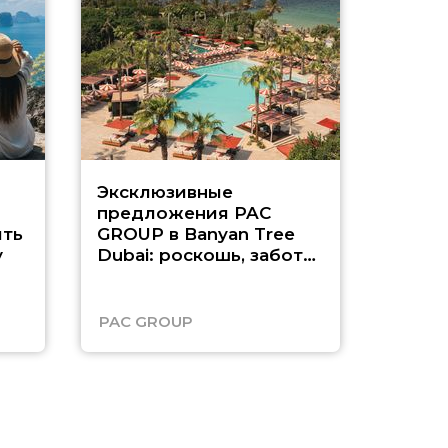
Эксклюзивные
Как п
предложения PAC
насыщ
ть
GROUP в Banyan Tree
Рас-э
у
Dubai: роскошь, забота
о детях и выгода до
45%
PAC GROUP
Русск