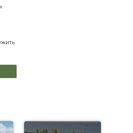
м
ужить