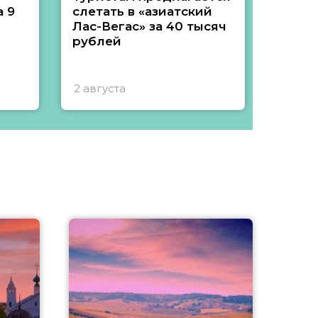
 9
слетать в «азиатский
подеш
Лас-Вегас» за 40 тысяч
тысяч
рублей
2 августа
1 авгу