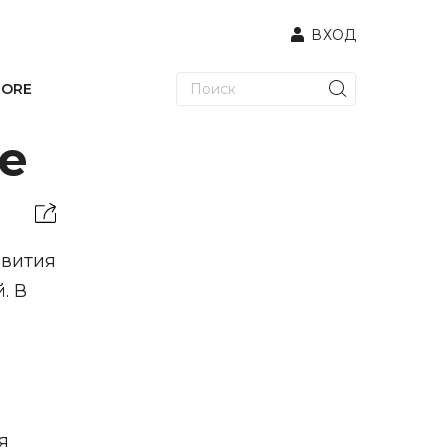
ВХОД
TORE
е
звития
. В
я