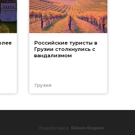
Tu
олее
Российские туристы в
Грузии столкнулись с
р
вандализмом
С
Грузия
Тур
Разработано в
Delaem Dvigaem