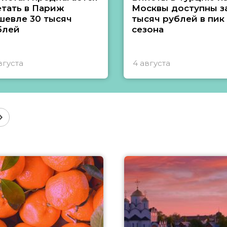
етать в Париж
Москвы доступны за
шевле 30 тысяч
тысяч рублей в пик
блей
сезона
вгуста
4 августа