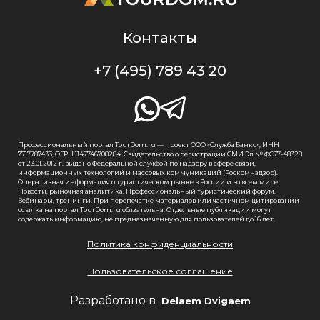
Контакты
+7 (495) 789 43 20
Профессиональный портал TourDom.ru — проект ООО «Служба Банко», ИНН
7717787433, ОГРН 1147746708284. Свидетельство о регистрации СМИ Эл № ФС77-48328
от 23.01.2012 г. выдано Федеральной службой по надзору в сфере связи,
информационных технологий и массовых коммуникаций (Роскомнадзор).
Оперативная информация о туристическом рынке в России и во всем мире.
Новости, рыночная аналитика. Профессиональный туристический форум.
Вебинары, тренинги. При перепечатке материалов или частичном цитировании
ссылка на портал TourDom.ru обязательна. Отдельные публикации могут
содержать информацию, не предназначенную для пользователей до 16 лет.
Политика конфиденциальности
Пользовательское соглашение
Разработано в
Delaem Dvigaem