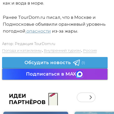
как и вода в море.
Ранее TourDom.ru писал, что в Москве и
Подмосковье объявили оранжевый уровень
погодной
опасности
из-за жары.
Автор:
Редакция TourDom.ru
Погода и катаклизмы
,
Внутренний туризм
,
Россия
Обсудить новость
(1)
Подписаться в MAX
ИДЕИ
ПАРТНЁРОВ