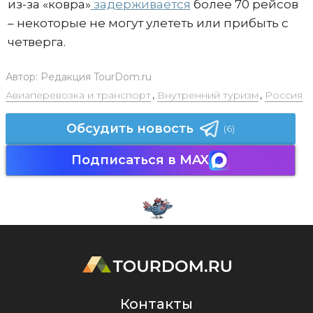
из-за «ковра»
задерживается
более 70 рейсов
– некоторые не могут улететь или прибыть с
четверга.
Автор:
Редакция TourDom.ru
Авиаперевозка и транспорт
,
Внутренний туризм
,
Россия
Обсудить новость
(6)
Подписаться в MAX
Контакты