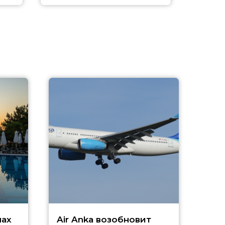
A
А
г
Чар
нах
Air Anka возобновит