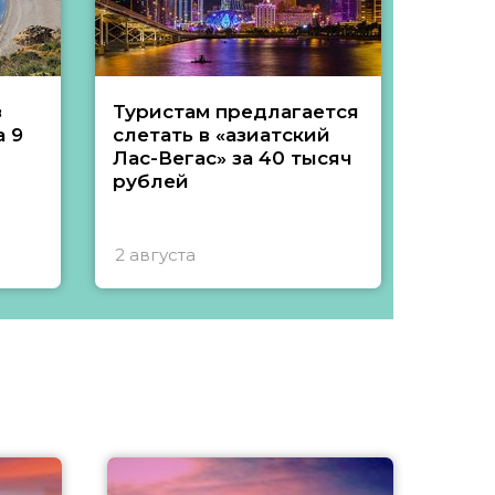
з
Туристам предлагается
Туры 
 9
слетать в «азиатский
подеш
Лас-Вегас» за 40 тысяч
тысяч
рублей
2 августа
1 авгу