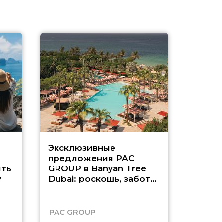
Эксклюзивные
Как п
предложения PAC
насыщ
ть
GROUP в Banyan Tree
Рас-э
у
Dubai: роскошь, забота
о детях и выгода до
45%
PAC GROUP
Русск