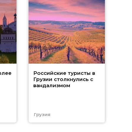
Tu
олее
Российские туристы в
Грузии столкнулись с
р
вандализмом
С
Грузия
Тур