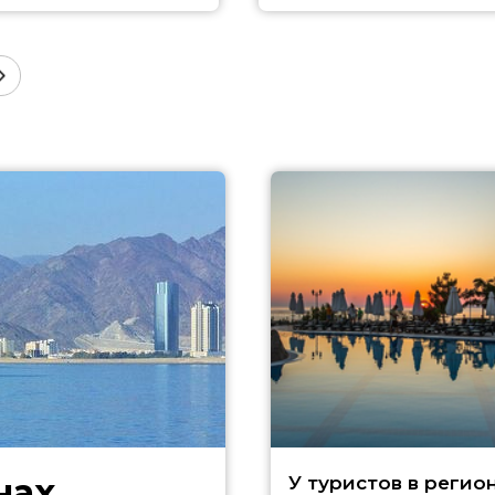
нах
У туристов в регио