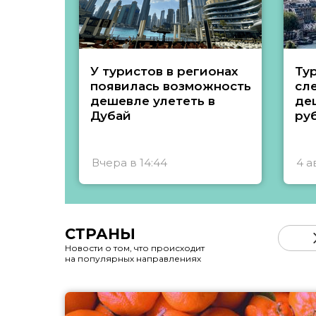
У туристов в регионах
Ту
появилась возможность
сл
дешевле улететь в
де
Дубай
ру
Вчера в 14:44
4 а
СТРАНЫ
Новости о том, что происходит
на популярных направлениях