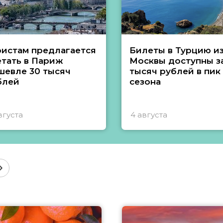
ристам предлагается
Билеты в Турцию и
етать в Париж
Москвы доступны за
шевле 30 тысяч
тысяч рублей в пик
блей
сезона
вгуста
4 августа