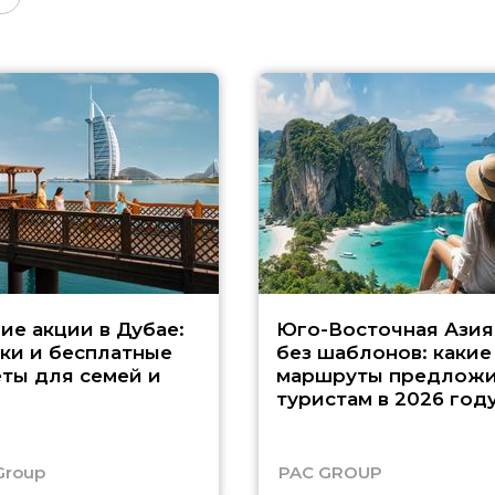
ие акции в Дубае:
Юго-Восточная Азия
ки и бесплатные
без шаблонов: какие
ты для семей и
маршруты предложи
туристам в 2026 год
Group
PAC GROUP