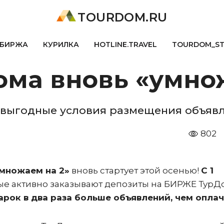
TOURDOM.RU
БИРЖА
КУРИЛКА
HOTLINE.TRAVEL
TOURDOM_S
ма вновь «умнож
 выгодные условия размещения объяв
802
множаем на 2»
вновь стартует этой осенью!
С 1
ые активно заказывают депозиты на БИРЖЕ ТурД
арок в два раза больше объявлений, чем оплач