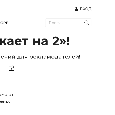
ВХОД
TORE
ает на 2»!
лений для рекламодателей!
ома от
ено.