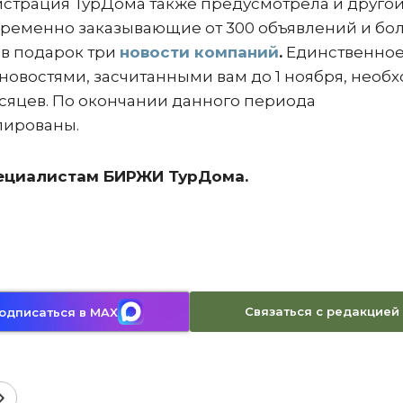
истрация
Т
урДома
также предусмотрела и друго
ременно заказывающие от 300 объявлений и бол
 в подарок три
новости компаний
.
Единственно
новостями, засчитанными вам до 1 ноября, необ
есяцев. По окончании данного периода
лированы.
пециалистам БИРЖИ ТурДома.
Связаться с редакцией
одписаться в MAX