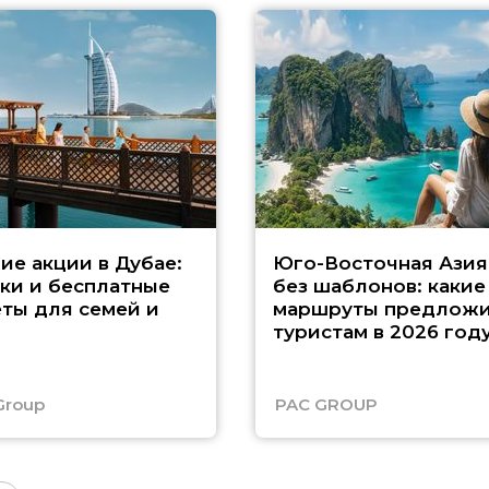
ие акции в Дубае:
Юго-Восточная Азия
ки и бесплатные
без шаблонов: какие
ты для семей и
маршруты предложи
туристам в 2026 год
Group
PAC GROUP