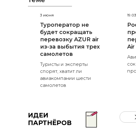
3 июня
19.0
Туроператор не
Ро
будет сокращать
пр
перевозку AZUR air
пе
из-за выбытия трех
Air
самолетов
Ави
сок
Туристы и эксперты
пр
спорят, хватит ли
авиакомпании шести
самолетов
ИДЕИ
ПАРТНЁРОВ