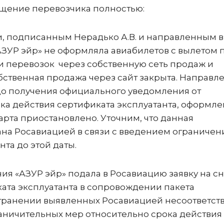
щение перевозчика полностью:
и, подписанным Нерадько А.В. и направленным в
АЗУР эйр» не оформляла авиабилетов с вылетом 
ии перевозок через собственную сеть продаж и
бственная продажа через сайт закрыта. Направл
 до получения официального уведомления от
ка действия сертификата эксплуатанта, оформл
марта приостановлено. Уточним, что данная
на Росавиацией в связи с введением ограничен
та до этой даты.
ия «АЗУР эйр» подала в Росавиацию заявку на с
ата эксплуатанта в сопровождении пакета
транении выявленных Росавиацией несоответств
ничительных мер относительно срока действия