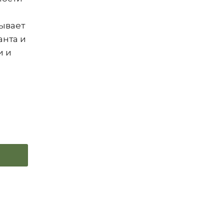
ывает
анта и
и и