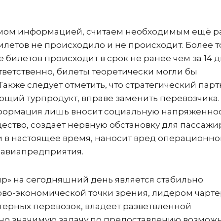
змом информацией, считаем необходимым ещё р
летов не происходило и не происходит. Более то
билетов происходит в срок не ранее чем за 14 
ответственно, билеты теоретически могли бы
Также следует отметить, что стратегический пар
ющий турпродукт, вправе заменить перевозчика.
формация лишь вносит социальную напряженнос
ество, создает нервную обстановку для пассажи
 в настоящее время, наносит вред операционно
 авиапредприятия.
р» на сегодняшний день является стабильно
о-экономической точки зрения, лидером чарте
ртерных перевозок, владеет разветвленной
но значимую задачу по предоставлению возмож