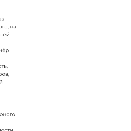
аз
го, на
дней
тнёр
ть,
ров,
й
рного
ности