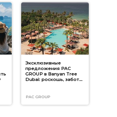
Эксклюзивные
Как п
предложения PAC
насыщ
ть
GROUP в Banyan Tree
Рас-э
у
Dubai: роскошь, забота
о детях и выгода до
45%
PAC GROUP
Русск