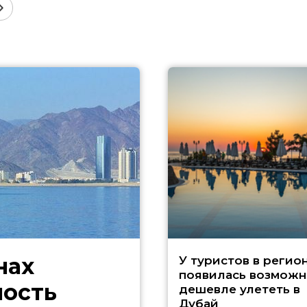
нах
У туристов в регио
появилась возможн
ность
дешевле улететь в
Дубай