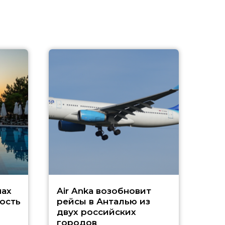
A
А
г
Чар
нах
Air Anka возобновит
ость
рейсы в Анталью из
двух российских
городов