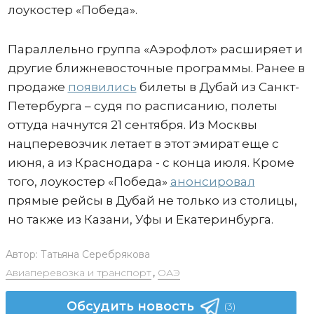
лоукостер «Победа».
Параллельно группа «Аэрофлот» расширяет и
другие ближневосточные программы. Ранее в
продаже
появились
билеты в Дубай из Санкт-
Петербурга – судя по расписанию, полеты
оттуда начнутся 21 сентября. Из Москвы
нацперевозчик летает в этот эмират еще с
июня, а из Краснодара - с конца июля. Кроме
того, лоукостер «Победа»
анонсировал
прямые рейсы в Дубай не только из столицы,
но также из Казани, Уфы и Екатеринбурга.
Автор:
Татьяна Серебрякова
Авиаперевозка и транспорт
,
ОАЭ
Обсудить новость
(3)