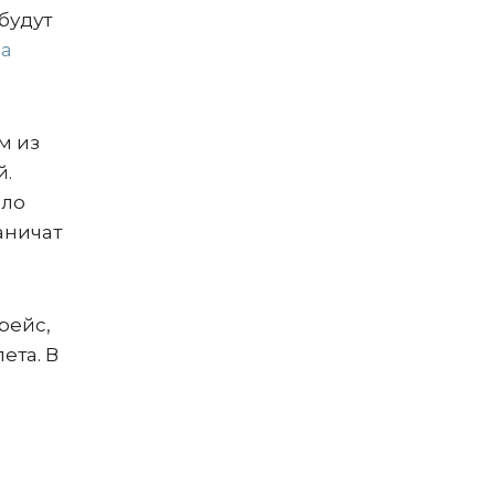
будут
ла
м из
й.
ыло
аничат
рейс,
ета. В