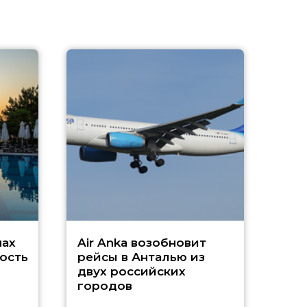
A
А
г
Чар
нах
Air Anka возобновит
ость
рейсы в Анталью из
двух российских
городов