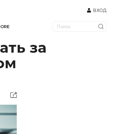
ВХОД
TORE
ать за
ом