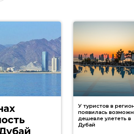
нах
У туристов в регио
появилась возможн
ность
дешевле улететь в
Дубай
 Дубай