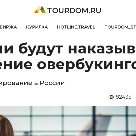
TOURDOM.RU
БИРЖА
КУРИЛКА
HOTLINE.TRAVEL
TOURDOM_S
и будут наказыв
ение овербукинг
ирование в России
82435