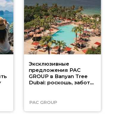
Эксклюзивные
Как п
предложения PAC
насыщ
ть
GROUP в Banyan Tree
Рас-э
у
Dubai: роскошь, забота
о детях и выгода до
45%
PAC GROUP
Русск