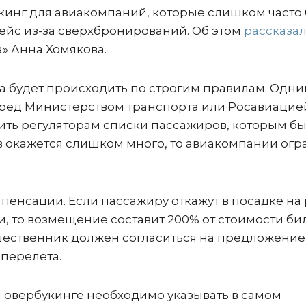
инг для авиакомпаний, которые слишком часто 
рейс из-за сверхбронирований. Об этом
рассказа
» Анна Хомякова.
а будет происходить по строгим правилам. Одни
перед Министерством транспорта или Росавиацие
ить регуляторам списки пассажиров, которым б
аев окажется слишком много, то авиакомпании огр
пенсации. Если пассажиру откажут в посадке на 
и, то возмещение составит 200% от стоимости бил
ешественник должен согласиться на предложение
 перелета.
 овербукинге необходимо указывать в самом