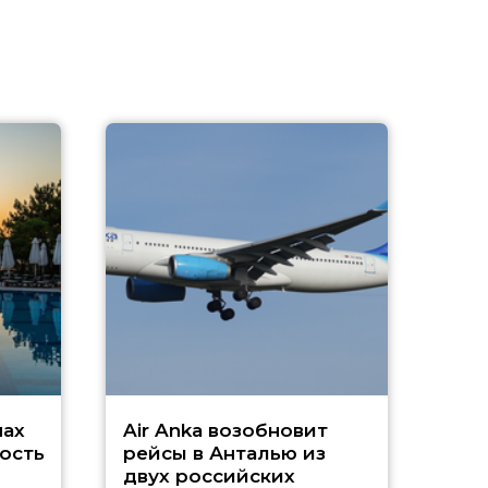
A
А
г
Чар
нах
Air Anka возобновит
ость
рейсы в Анталью из
двух российских