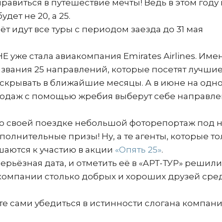
авиться в путешествие мечты! Ведь в этом году 
дет не 20, а 25.
ёт идут все туры с периодом заезда до 31 мая
уже стала авиакомпания Emirates Airlines. Име
названия 25 направлений, которые посетят лучши
аскрывать в ближайшие месяцы. А в июне на одн
родаж с помощью жребия выберут себе направл
 о своей поездке небольшой фоторепортаж под 
полнительные призы! Ну, а те агенты, которые то
шаются к участию в акции
«Опять 25»
.
серьёзная дата, и отметить её в «АРТ-ТУР» решили
у компании столько добрых и хороших друзей сре
ете сами убедиться в истинности слогана компан