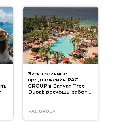
Эксклюзивные
Как п
предложения PAC
насыщ
ть
GROUP в Banyan Tree
Рас-э
у
Dubai: роскошь, забота
о детях и выгода до
45%
PAC GROUP
Русск