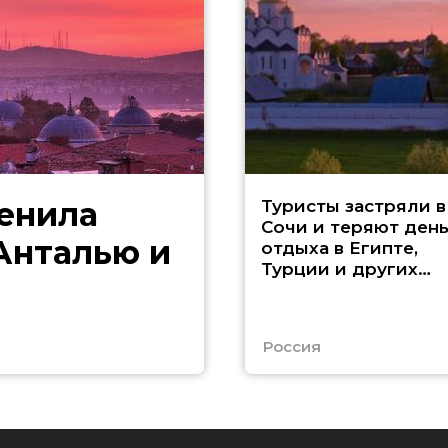
менила
Туристы застряли в
Сочи и теряют ден
 Анталью и
отдыха в Египте,
Турции и других
странах
Россия