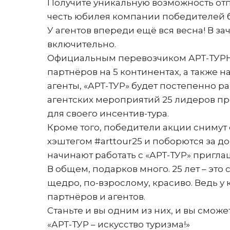
Получите уникальную возможность отпр
честь юбилея компании победителей бу
У агентов впереди ещё вся весна! В зач
включительно.
Официальным перевозчиком АРТ-ТУРНЕ 
партнёров на 5 континентах, а также 
агенты, «АРТ-ТУР» будет постепенно р
агентских мероприятий 25 лидеров п
для своего инсентив-тура.
Кроме того, победители акции снимут
хэштегом #arttour25 и поборются за до
начинают работать с «АРТ-ТУР» пригла
В общем, подарков много. 25 лет – это 
щедро, по-взрослому, красиво. Ведь 
партнёров и агентов.
Станьте и вы одним из них, и вы смож
«АРТ-ТУР – искусство туризма!»