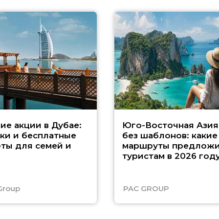
ие акции в Дубае:
Юго-Восточная Азия
ки и бесплатные
без шаблонов: какие
ты для семей и
маршруты предложи
туристам в 2026 год
Group
PAC GROUP