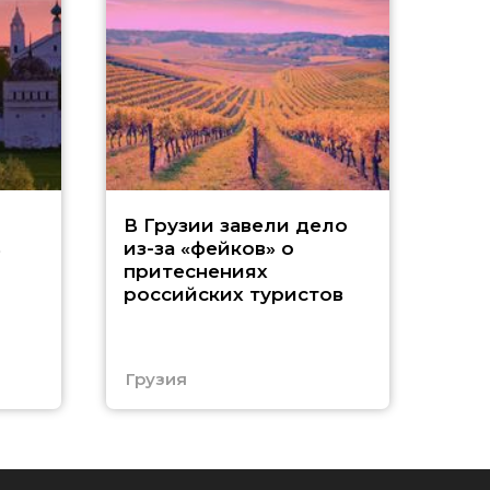
Т
В Грузии завели дело
ь
из-за «фейков» о
«
притеснениях
российских туристов
ч
Е
Грузия
Еги