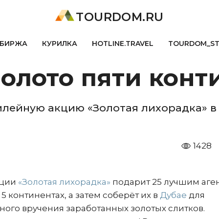
TOURDOM.RU
БИРЖА
КУРИЛКА
HOTLINE.TRAVEL
TOURDOM_S
олото пяти конт
илейную акцию «Золотая лихорадка» в 
1428
кции
«Золотая лихорадка»
подарит 25 лучшим аге
5 континентах, а затем соберёт их в
Дубае
для
ого вручения заработанных золотых слитков.