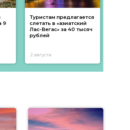
з
Туристам предлагается
Туры 
 9
слетать в «азиатский
подеш
Лас-Вегас» за 40 тысяч
тысяч
рублей
2 августа
1 авгу