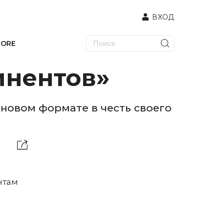
ВХОД
TORE
инентов»
новом формате в честь своего
нтам