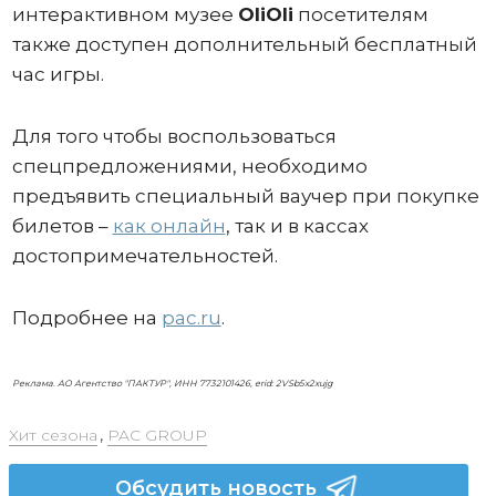
интерактивном музее
OliOli
посетителям
также доступен дополнительный бесплатный
час игры.
Для того чтобы воспользоваться
спецпредложениями, необходимо
предъявить специальный ваучер при покупке
билетов –
как онлайн
, так и в кассах
достопримечательностей.
Подробнее на
pac.ru
.
Реклама. АО Агентство "ПАКТУР", ИНН 7732101426, erid: 2VSb5x2xujg
Хит сезона
,
PAC GROUP
Обсудить новость