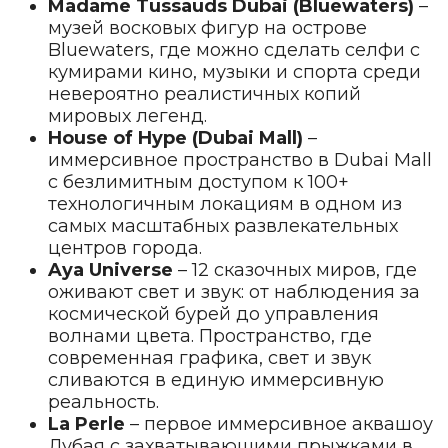
Madame Tussauds Dubai (Bluewaters)
–
музей восковых фигур на острове
Bluewaters, где можно сделать селфи с
кумирами кино, музыки и спорта среди
невероятно реалистичных копий
мировых легенд.
House of Hype (Dubai Mall)
–
иммерсивное пространство в Dubai Mall
с безлимитным доступом к 100+
технологичным локациям в одном из
самых масштабных развлекательных
центров города.
Aya Universe
– 12 сказочных миров, где
оживают свет и звук: от наблюдения за
космической бурей до управления
волнами цвета. Пространство, где
современная графика, свет и звук
сливаются в единую иммерсивную
реальность.
La Perle
– первое иммерсивное аквашоу
Дубая с захватывающими прыжками в