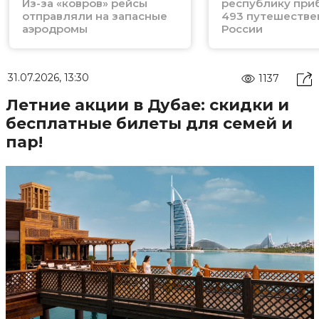
Из-за «ковров» рейсы
республику при
отправляли на запасные
493 путешестве
аэродромы
России
31.07.2026, 13:30
1137
Летние акции в Дубае: скидки и
бесплатные билеты для семей и
пар!