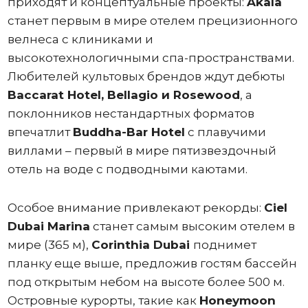
приходят и концептуальные проекты:
Akala
станет первым в мире отелем прецизионного
велнеса с клиниками и
высокотехнологичными спа-пространствами.
Любителей культовых брендов ждут дебюты
Baccarat Hotel, Bellagio и Rosewood
, а
поклонников нестандартных форматов
впечатлит
Buddha-Bar Hotel
с плавучими
виллами – первый в мире пятизвездочный
отель на воде с подводными каютами.
Особое внимание привлекают рекорды:
Ciel
Dubai Marina
станет самым высоким отелем в
мире (365 м),
Corinthia Dubai
поднимет
планку еще выше, предложив гостям бассейн
под открытым небом на высоте более 500 м.
Островные курорты, такие как
Honeymoon