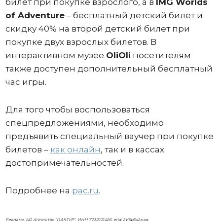
билет при покупке взрослого, а в
IMG Worlds
of Adventure
– бесплатный детский билет и
скидку 40% на второй детский билет при
покупке двух взрослых билетов. В
интерактивном музее
OliOli
посетителям
также доступен дополнительный бесплатный
час игры.
Для того чтобы воспользоваться
спецпредложениями, необходимо
предъявить специальный ваучер при покупке
билетов –
как онлайн
, так и в кассах
достопримечательностей.
Подробнее на
pac.ru
.
Реклама. АО Агентство "ПАКТУР", ИНН 7732101426, erid: 2VSb5x2xujg