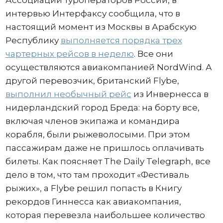
Ассоциации туроператоров России, в
интервью Интерфаксу сообщила, что в
настоящий момент из Москвы в Арабскую
Республику
выполняется порядка трех
чартерных рейсов в неделю
. Все они
осуществляются авиакомпанией NordWind. А
другой перевозчик, британский Flybe,
выполнил необычный рейс
из Инвернесса в
нидерландский город Бреда: на борту все,
включая членов экипажа и командира
корабля, были рыжеволосыми. При этом
пассажирам даже не пришлось оплачивать
билеты. Как поясняет The Daily Telegraph, все
дело в том, что там проходит «Фестиваль
рыжих», а Flybe решил попасть в Книгу
рекордов Гиннесса как авиакомпания,
которая перевезла наибольшее количество