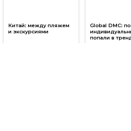
Китай: между пляжем
Global DMC: п
и экскурсиями
индивидуальн
попали в трен
31 июля
29 июля
Вчера в 20:57
Турист отсудил у «Аэрофлота»
полмиллиона рублей за аннулированные
билеты в Таиланд
Житель Екатеринбурга
через суд добился компенсации размером
более 500 тыс. руб. после того, как «Аэрофлот»
аннулировал перелет в Таиланд. Перевозчик
объяснил отмену технической ошибкой при