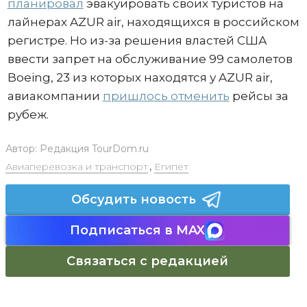
планировал
эвакуировать своих туристов на
лайнерах AZUR air, находящихся в российском
регистре. Но из-за решения властей США
ввести запрет на обслуживание 99 самолетов
Boeing, 23 из которых находятся у AZUR air,
авиакомпании
пришлось отменить
рейсы за
рубеж.
Автор:
Редакция TourDom.ru
Авиаперевозка и транспорт
,
Египет
Обсудить новость
Подписаться в MAX
Связаться с редакцией