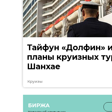
Тайфун «Долфин» 
планы круизных ту
Шанхае
Круизы
БИРЖА
Новости об изменении