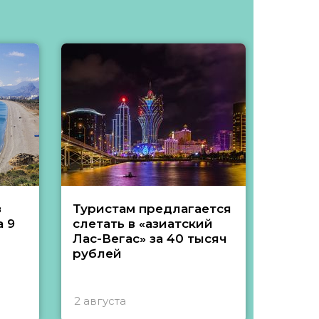
з
Туристам предлагается
Туры 
 9
слетать в «азиатский
подеш
Лас-Вегас» за 40 тысяч
тысяч
рублей
2 августа
1 авгу