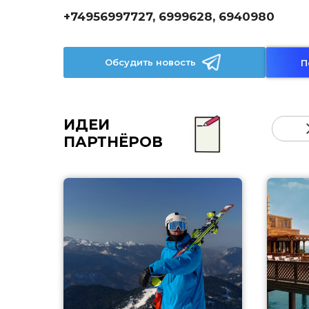
+74956997727, 6999628, 6940980
Обсудить новость
П
ИДЕИ
ПАРТНЁРОВ