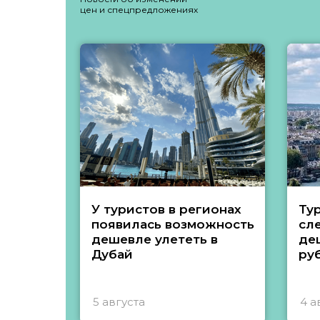
цен и спецпредложениях
У туристов в регионах
Ту
появилась возможность
сл
дешевле улететь в
де
Дубай
ру
5 августа
4 а