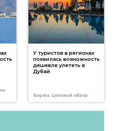
A
нах
У туристов в регионах
ость
появилась возможность
А
дешевле улететь в
Дубай
г
ем
Биржа. Ценовой обзор
Отм