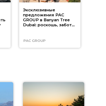
Эксклюзивные
Как п
предложения PAC
насыщ
ть
GROUP в Banyan Tree
Рас-э
у
Dubai: роскошь, забота
о детях и выгода до
45%
PAC GROUP
Русск