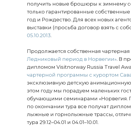
получить новые брошюры к зимнему се
только гарантированные собственные
год и Рождество. Для всех новых агент
выставки (просьба договор взять с собо
05.10.2013
.
Продолжается собственная чартерная
Ледниковый период в Норвегии»
. В 
дипломом Visitnorway Russia Travel Aw
чартерной программы с курортом Сав
эксклюзивную детскую анимационную 
этом году мы порадуем маленьких го
обучающими семинарами «Норвегия. П
по окончании тура все получат диплом
лыжные и горнолыжные трассы, отличн
тура 29.12–04.01 и 04.01–10.01.