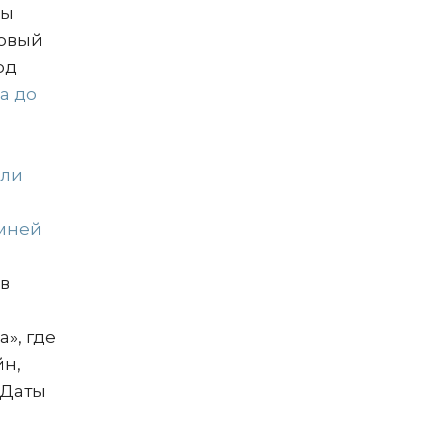
ны
Новый
од
а до
или
мней
в
», где
йн,
 Даты