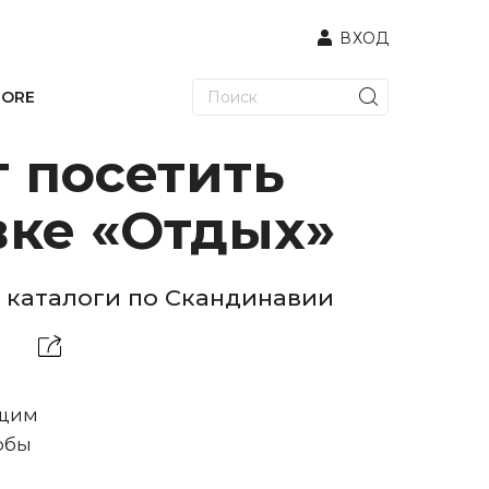
ВХОД
TORE
 посетить
вке «Отдых»
 каталоги по Скандинавии
ящим
обы