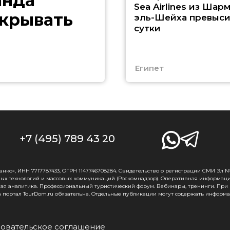
анда
Sea Airlines из Шарм
скрывать
эль-Шейха превыс
сутки
Египет
+7 (495) 789 43 20
о», ИНН 7717787433, ОГРН 1147746708284. Свидетельство о регистрации СМИ Эл № Ф
ых технологий и массовых коммуникаций (Роскомнадзор). Оперативная информаци
ная аналитика. Профессиональный туристический форум. Вебинары, тренинги. При
 портал TourDom.ru обязательна. Отдельные публикации могут содержать информа
овательское соглашение