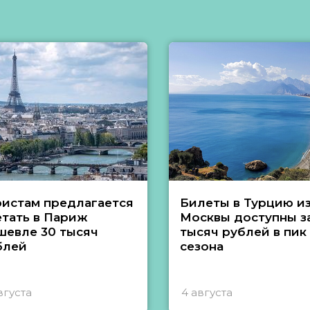
ристам предлагается
Билеты в Турцию и
етать в Париж
Москвы доступны за
шевле 30 тысяч
тысяч рублей в пик
блей
сезона
вгуста
4 августа