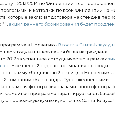
зону – 2013/2014 по Финляндии, где представле
 программы и коттеджи по всей Финляндии на 
ств, которые заключат договора на стенде в пери
й!),
акция раннего бронирования будет продлен
 программа в Норвегию
«В гости к Санта-Клаусу, 
прошлом году наша компания была награждена
ard 2012 за успешное сотрудничество в рамках
зи
ален
. Уже шестой год наша компания проводит
программу «Ледниковый период в Норвегии», а 
стей компании «Александра Тур» ежедневными
анорамная фотография глазами юного фотографа
ы. Семейная программа гарантирует снег, бассе
ую норвежскую кухню и, конечно, Санта-Клауса!