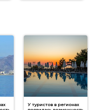
A
нах
У туристов в регионах
ость
появилась возможность