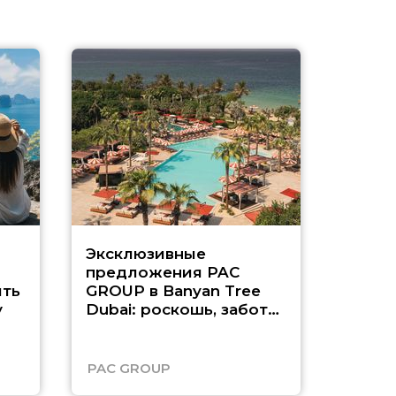
Эксклюзивные
Как п
предложения PAC
насыщ
ть
GROUP в Banyan Tree
Рас-э
у
Dubai: роскошь, забота
о детях и выгода до
45%
PAC GROUP
Русск