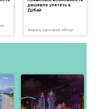
А
дешевле улететь в
Дубай
г
ем
Биржа. Ценовой обзор
Отм