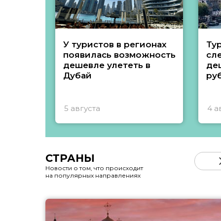
У туристов в регионах
Ту
появилась возможность
сл
дешевле улететь в
де
Дубай
ру
5 августа
4 а
СТРАНЫ
Новости о том, что происходит
на популярных направлениях