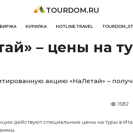
TOURDOM.RU
БИРЖА
КУРИЛКА
HOTLINE.TRAVEL
TOURDOM_S
ай» – цены на т
тированную акцию «НаЛетай» – получ
1582
 акции действуют специальные цены на туры в Ит
раммы.