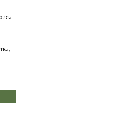
рия»
тв»,