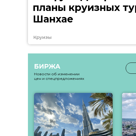
планы круизных ту
Шанхае
Круизы
БИРЖА
Новости об изменении
цен и спецпредложениях