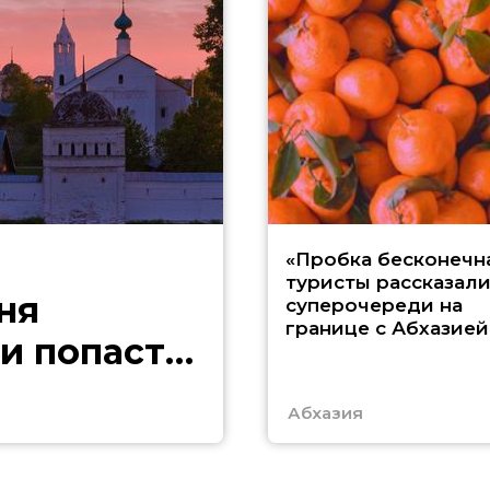
«Пробка бесконечна
туристы рассказали
ня
суперочереди на
границе с Абхазией
и попасть
Абхазия