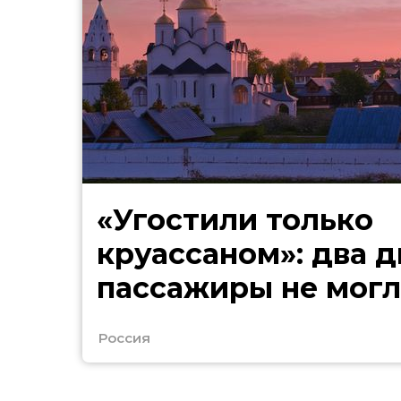
«Угостили только
круассаном»: два д
пассажиры не могл
в Сочи
Россия