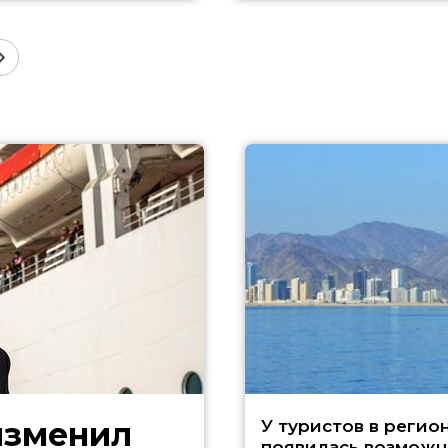
изменил
У туристов в регио
появилась возможн