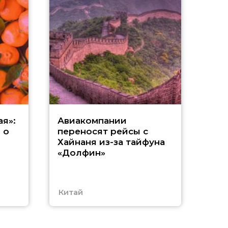
Р
я»:
Авиакомпании
 о
переносят рейсы с
м
Хайнаня из-за тайфуна
«Долфин»
и
Китай
Таи