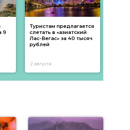
з
Туристам предлагается
Туры 
 9
слетать в «азиатский
подеш
Лас-Вегас» за 40 тысяч
тысяч
рублей
2 августа
1 авгу