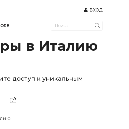
ВХОД
TORE
уры в Италию
ите доступ к уникальным
алию: