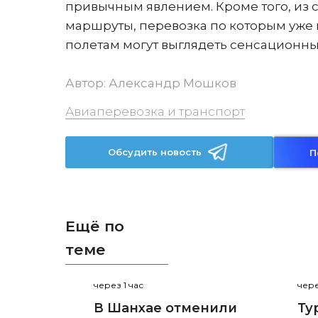
привычным явлением. Кроме того, из 
маршруты, перевозка по которым уже н
полетам могут выглядеть сенсационн
Автор:
Александр Мошков
Авиаперевозка и транспорт
Обсудить новость
П
Ещё по
теме
через 1 час
чере
В Шанхае отменили
Ту