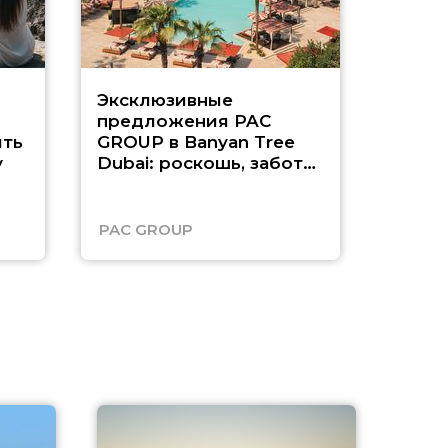
Эксклюзивные
Как п
предложения PAC
насыщ
ть
GROUP в Banyan Tree
Рас-э
у
Dubai: роскошь, забота
о детях и выгода до
45%
PAC GROUP
Русск