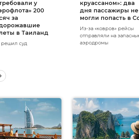
требовали у
круассаном»: два
эрофлота» 200
дня пассажиры не
сяч за
могли попасть в С
дорожавшие
Из-за «ковров» рейсы
леты в Таиланд
отправляли на запасны
аэродромы
 решил суд