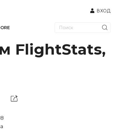
ВХОД
TORE
FlightStats,
 8
ка