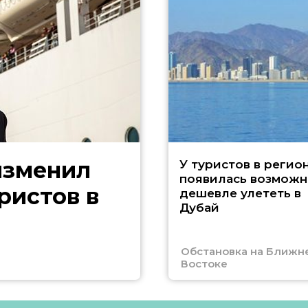
изменил
У туристов в регио
появилась возможн
ристов в
дешевле улететь в
Дубай
Обстановка на Ближн
Востоке