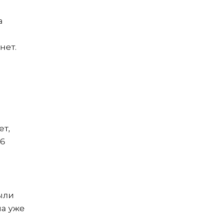
а
нет.
ет,
16
ыли
ла уже