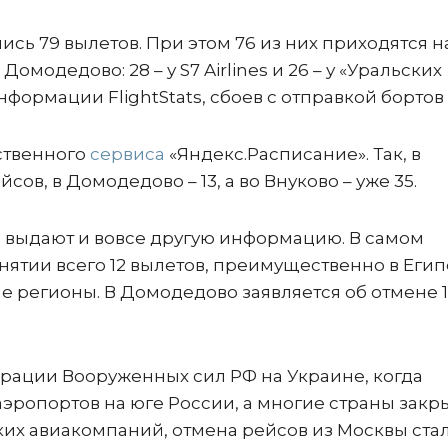
ись 79 вылетов. При этом 76 из них приходятся н
омодедово: 28 – у S7 Airlines и 26 – у «Уральских
нформации FlightStats, сбоев с отправкой бортов 
ственного
сервиса
«Яндекс.Расписание». Так, в
ов, в Домодедово – 13, а во Внуково – уже 35.
й выдают и вовсе другую информацию. В самом
ятии всего 12 вылетов, преимущественно в Егип
е регионы. В Домодедово заявляется об отмене 
ерации Вооруженных сил РФ на Украине, когда
аэропортов на юге России, а многие страны закр
их авиакомпаний, отмена рейсов из Москвы ста