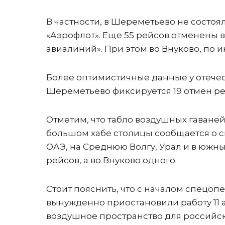
В частности, в Шереметьево не состоял
«Аэрофлот». Еще 55 рейсов отменены в Д
авиалиний». При этом во Внуково, по и
Более оптимистичные данные у отече
Шереметьево фиксируется 19 отмен рейс
Отметим, что табло воздушных гаване
большом хабе столицы сообщается о сн
ОАЭ, на Среднюю Волгу, Урал и в южны
рейсов, а во Внуково одного.
Стоит пояснить, что с началом спецоп
вынужденно приостановили работу 11 
воздушное пространство для российск