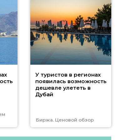
A
нах
У туристов в регионах
ость
появилась возможность
А
дешевле улететь в
Дубай
г
ем
Биржа. Ценовой обзор
Отм