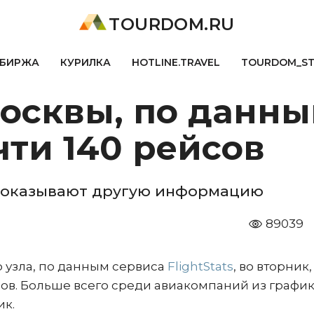
TOURDOM.RU
БИРЖА
КУРИЛКА
HOTLINE.TRAVEL
TOURDOM_S
сквы, по данным 
ти 140 рейсов
 показывают другую информацию
89039
 узла, по данным сервиса
FlightStats
, во вторник,
сов. Больше всего среди авиакомпаний из графи
ик.