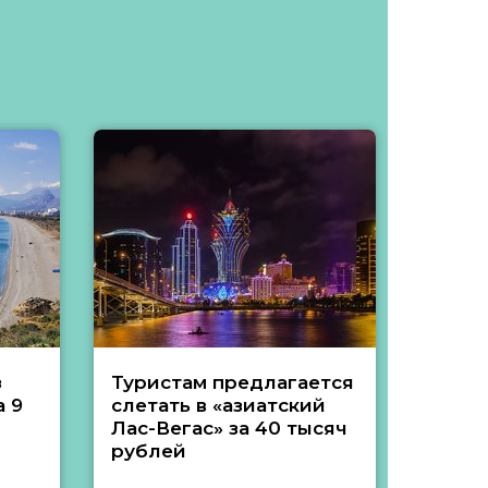
з
Туристам предлагается
Туры 
 9
слетать в «азиатский
подеш
Лас-Вегас» за 40 тысяч
тысяч
рублей