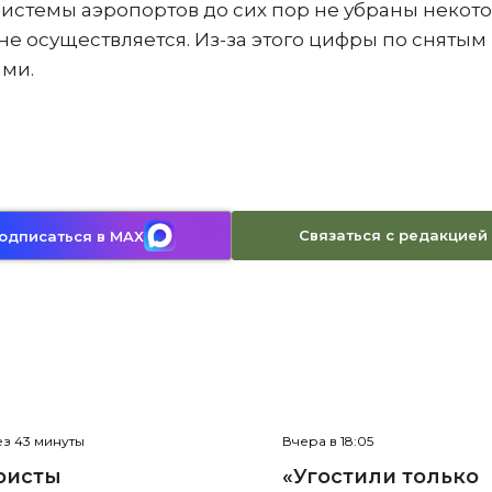
системы аэропортов до сих пор не убраны некот
е осуществляется. Из-за этого цифры по снятым
ыми.
Связаться с редакцией
одписаться в MAX
з 43 минуты
Вчера в 18:05
ристы
«Угостили только