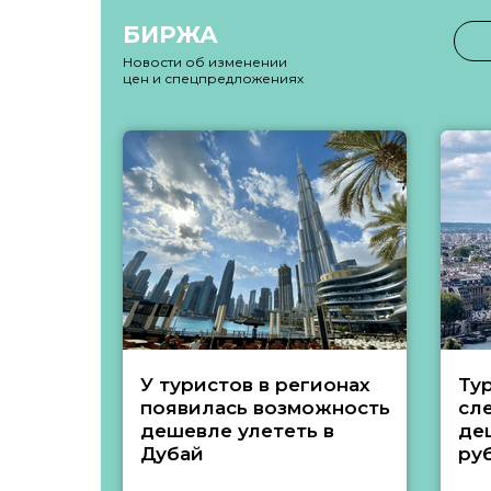
БИРЖА
Новости об изменении
цен и спецпредложениях
У туристов в регионах
Ту
появилась возможность
сл
дешевле улететь в
де
Дубай
ру