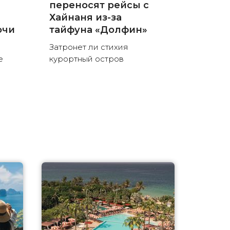
переносят рейсы с
Хайнаня из-за
очи
тайфуна «Долфин»
Затронет ли стихия
е
курортный остров