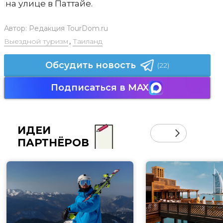
на улице в Паттайе.
Автор:
Редакция TourDom.ru
Выездной туризм
,
Таиланд
Обсудить новость
(22)
Подписаться в MAX
ИДЕИ
ПАРТНЁРОВ