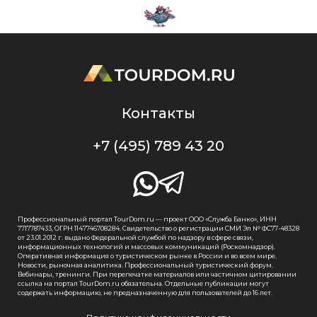
Контакты
+7 (495) 789 43 20
Профессиональный портал TourDom.ru — проект ООО «Служба Банко», ИНН
7717787433, ОГРН 1147746708284. Свидетельство о регистрации СМИ Эл № ФС77-48328
от 23.01.2012 г. выдано Федеральной службой по надзору в сфере связи,
информационных технологий и массовых коммуникаций (Роскомнадзор).
Оперативная информация о туристическом рынке в России и во всем мире.
Новости, рыночная аналитика. Профессиональный туристический форум.
Вебинары, тренинги. При перепечатке материалов или частичном цитировании
ссылка на портал TourDom.ru обязательна. Отдельные публикации могут
содержать информацию, не предназначенную для пользователей до 16 лет.