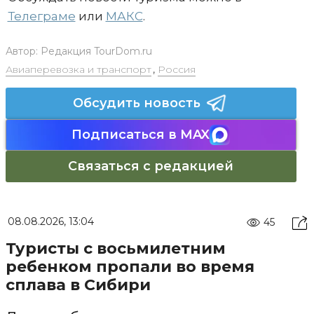
Телеграме
или
МАКС
.
Автор:
Редакция TourDom.ru
Авиаперевозка и транспорт
,
Россия
Обсудить новость
Подписаться в MAX
Связаться с редакцией
08.08.2026, 13:04
45
Туристы с восьмилетним
ребенком пропали во время
сплава в Сибири