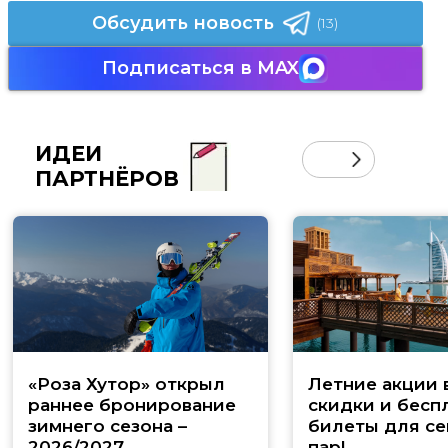
Обсудить новость
(13)
Подписаться в MAX
ИДЕИ
ПАРТНЁРОВ
«Роза Хутор» открыл
Летние акции 
раннее бронирование
скидки и бесп
зимнего сезона –
билеты для се
2026/2027
пар!