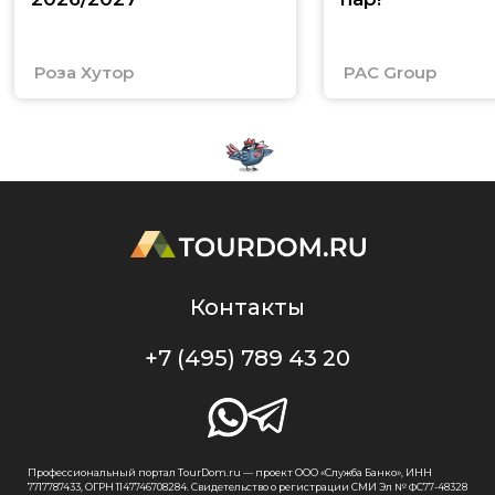
Роза Хутор
PAC Group
Контакты
+7 (495) 789 43 20
Профессиональный портал TourDom.ru — проект ООО «Служба Банко», ИНН
7717787433, ОГРН 1147746708284. Свидетельство о регистрации СМИ Эл № ФС77-48328