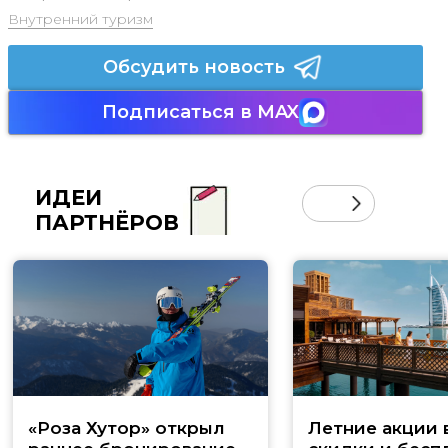
Внутренний туризм
Обсудить новость
Подписаться в MAX
ИДЕИ
ПАРТНЁРОВ
«Роза Хутор» открыл
Летние акции 