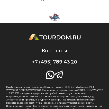
Контакты
+7 (495) 789 43 20
Профессиональный портал TourDom.ru — проект ООО «Служба Банко», ИНН
7717787433, ОГРН 1147746708284. Свидетельство о регистрации СМИ Эл № ФС77-48328
от 23.01.2012 г. выдано Федеральной службой по надзору в сфере связи,
информационных технологий и массовых коммуникаций (Роскомнадзор).
Оперативная информация о туристическом рынке в России и во всем мире.
Новости, рыночная аналитика. Профессиональный туристический форум.
Вебинары, тренинги. При перепечатке материалов или частичном цитировании