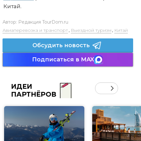
Китай.
Автор:
Редакция TourDom.ru
Авиаперевозка и транспорт
,
Выездной туризм
,
Китай
Обсудить новость
Подписаться в MAX
ИДЕИ
ПАРТНЁРОВ