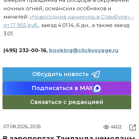
Феерия праздника на Босфоре в окружении
ночных огней, османских особняков и
мечетей:
«Новогодние каникулы в Стамбуле» –
от 17 955 руб.
, заезд 4.01.14, 6 дн., а также заезд
3.01.
(495) 232-00-16,
booking@clickvoyage.ru
Обсудить новость
Подписаться в MAX
Связаться с редакцией
07.08.2026, 20:55
4602
В аэропортах Таиланда чемоданы