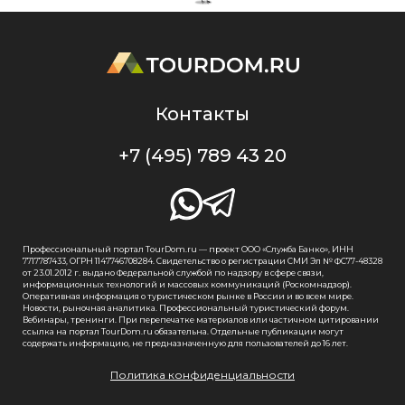
Контакты
+7 (495) 789 43 20
Профессиональный портал TourDom.ru — проект ООО «Служба Банко», ИНН
7717787433, ОГРН 1147746708284. Свидетельство о регистрации СМИ Эл № ФС77-48328
от 23.01.2012 г. выдано Федеральной службой по надзору в сфере связи,
информационных технологий и массовых коммуникаций (Роскомнадзор).
Оперативная информация о туристическом рынке в России и во всем мире.
Новости, рыночная аналитика. Профессиональный туристический форум.
Вебинары, тренинги. При перепечатке материалов или частичном цитировании
ссылка на портал TourDom.ru обязательна. Отдельные публикации могут
содержать информацию, не предназначенную для пользователей до 16 лет.
Политика конфиденциальности