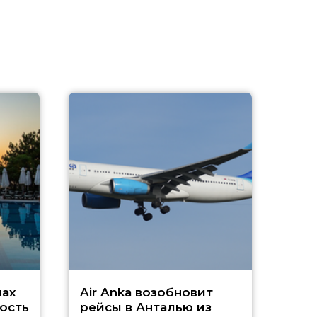
A
А
г
Чар
нах
Air Anka возобновит
ость
рейсы в Анталью из