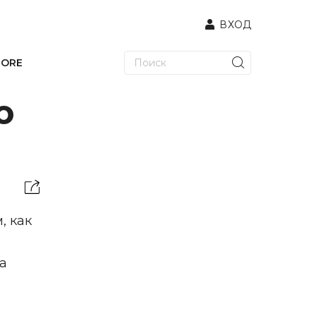
ВХОД
TORE
ю
, как
ла