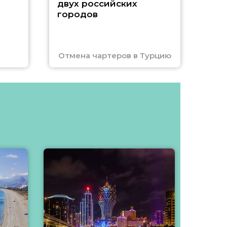
двух российских
городов
Отмена чартеров в Турцию