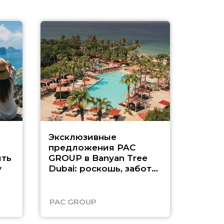
Эксклюзивные
Как п
предложения PAC
насыщ
ть
GROUP в Banyan Tree
Рас-э
у
Dubai: роскошь, забота
о детях и выгода до
45%
PAC GROUP
Русск