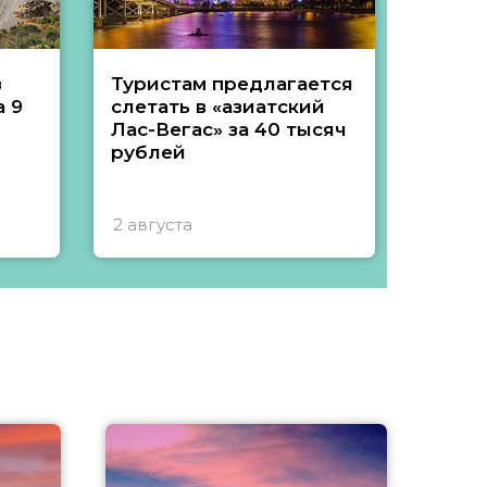
з
Туристам предлагается
Туры 
 9
слетать в «азиатский
подеш
Лас-Вегас» за 40 тысяч
тысяч
рублей
2 августа
1 авгу