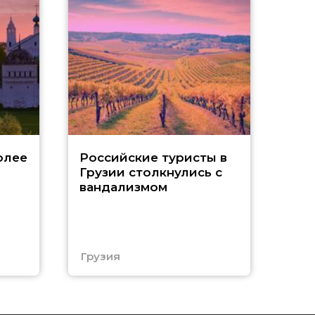
Tu
олее
Российские туристы в
Грузии столкнулись с
р
вандализмом
С
Грузия
Тур