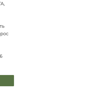
А,
ть
прос
6