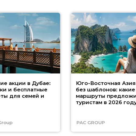
ие акции в Дубае:
Юго-Восточная Азия
ки и бесплатные
без шаблонов: какие
ты для семей и
маршруты предложи
туристам в 2026 год
Group
PAC GROUP