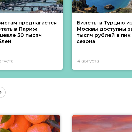
ристам предлагается
Билеты в Турцию и
етать в Париж
Москвы доступны за
шевле 30 тысяч
тысяч рублей в пик
блей
сезона
вгуста
4 августа