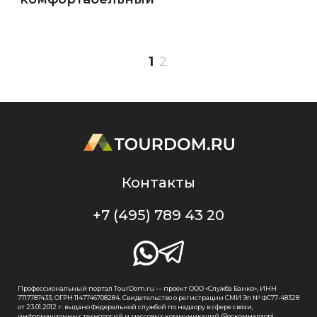
1
2
Контакты
+7 (495) 789 43 20
Профессиональный портал TourDom.ru — проект ООО «Служба Банко», ИНН
7717787433, ОГРН 1147746708284. Свидетельство о регистрации СМИ Эл № ФС77-48328
от 23.01.2012 г. выдано Федеральной службой по надзору в сфере связи,
информационных технологий и массовых коммуникаций (Роскомнадзор).