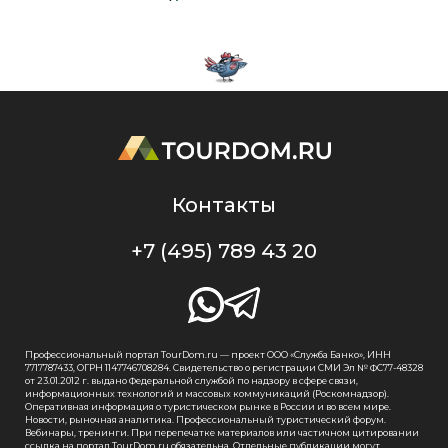
Контакты
+7 (495) 789 43 20
Профессиональный портал TourDom.ru — проект ООО «Служба Банко», ИНН
7717787433, ОГРН 1147746708284. Свидетельство о регистрации СМИ Эл № ФС77-48328
от 23.01.2012 г. выдано Федеральной службой по надзору в сфере связи,
информационных технологий и массовых коммуникаций (Роскомнадзор).
Оперативная информация о туристическом рынке в России и во всем мире.
Новости, рыночная аналитика. Профессиональный туристический форум.
Вебинары, тренинги. При перепечатке материалов или частичном цитировании
ссылка на портал TourDom.ru обязательна. Отдельные публикации могут