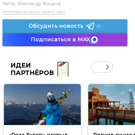
Автор:
Александр Мошков
Авиаперевозка и транспорт
Обсудить новость
(5)
Подписаться в MAX
ИДЕИ
ПАРТНЁРОВ
«Роза Хутор» открыл
Летние акции 