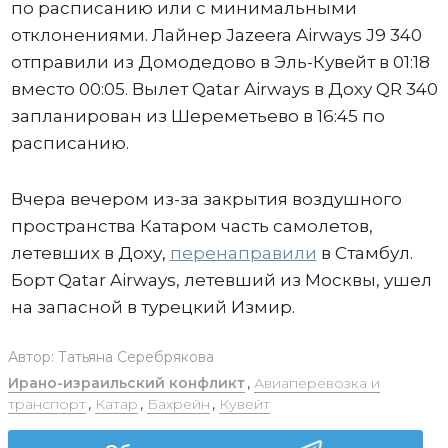
по расписанию или с минимальными
отклонениями. Лайнер Jazeera Airways J9 340
отправили из Домодедово в Эль-Кувейт в 01:18
вместо 00:05. Вылет Qatar Airways в Доху QR 340
запланирован из Шереметьево в 16:45 по
расписанию.
Вчера вечером из-за закрытия воздушного
пространства Катаром часть самолетов,
летевших в Доху,
перенаправили
в Стамбул.
Борт Qatar Airways, летевший из Москвы, ушел
на запасной в турецкий Измир.
Автор:
Татьяна Серебрякова
Ирано-израильский конфликт
,
Авиаперевозка и
транспорт
,
Катар
,
Бахрейн
,
Кувейт