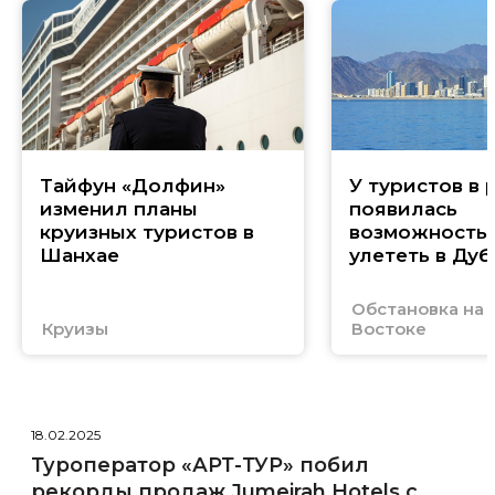
Тайфун «Долфин»
У туристов в 
изменил планы
появилась
круизных туристов в
возможность
Шанхае
улететь в Дуб
Обстановка на
Круизы
Востоке
18.02.2025
Туроператор «АРТ-ТУР» побил
рекорды продаж Jumeirah Hotels с