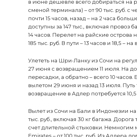
в июне дешевле всего добираться на р
сменой терминала) – от 90 тыс. руб. с
почти 15 часов, назад – на 2 часа бол
доступны за 147 тыс., включая провоз 
14 часов. Перелет на райские острова н
185 тыс. руб. В пути – 13 часов и 18,5 – 
Улететь на Шри-Ланку из Сочи на регуля
27 июня с возвращением 11 июля. На дор
пересадки, а обратно – всего 10 часов. Б
вылетом 29 июня и назад 13 июля. Путь 
возвращение в Адлер потребуется 10,5 
Вылет из Сочи на Бали в Индонезии на р
тыс. руб., включая 30 кг багажа. Дорога 
счет длительной стыковки. Немногим м
Emirates – от 100 тыс. руб. Из Адлера д