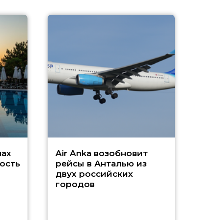
A
А
г
Чар
нах
Air Anka возобновит
ость
рейсы в Анталью из
двух российских
городов