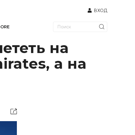
ВХОД
TORE
ететь на
ates, а на