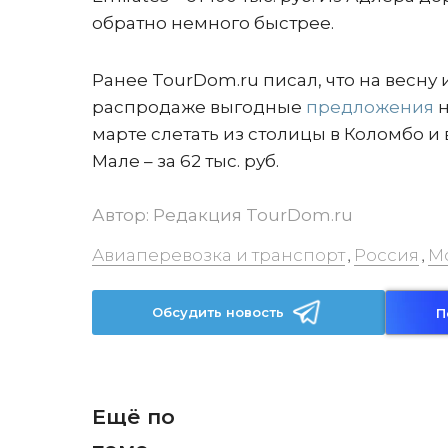
обратно немного быстрее.
Ранее TourDom.ru писал, что на весну 
распродаже выгодные
предложения
н
марте слетать из столицы в Коломбо и в
Мале – за 62 тыс. руб.
Автор:
Редакция TourDom.ru
Авиаперевозка и транспорт
Россия
М
,
,
Обсудить новость
П
Ещё по