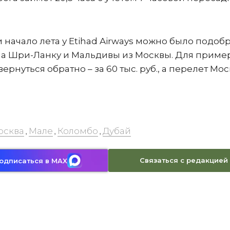
и начало лета у Etihad Airways можно было подобр
а Шри-Ланку и Мальдивы из Москвы. Для пример
ернуться обратно – за 60 тыс. руб., а перелет Мос
осква
Мале
Коломбо
Дубай
,
,
,
Связаться с редакцией
одписаться в MAX