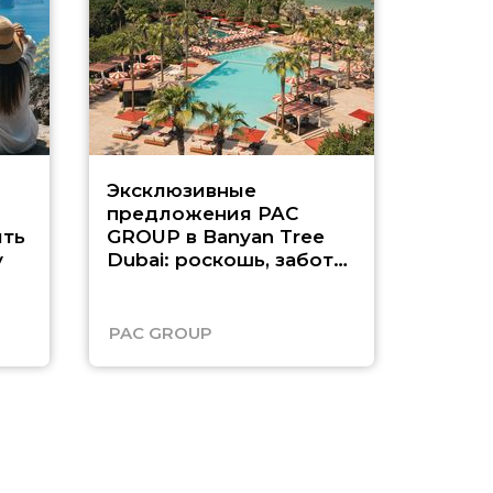
Эксклюзивные
Как п
предложения PAC
насыщ
ть
GROUP в Banyan Tree
Рас-э
у
Dubai: роскошь, забота
о детях и выгода до
45%
PAC GROUP
Русск