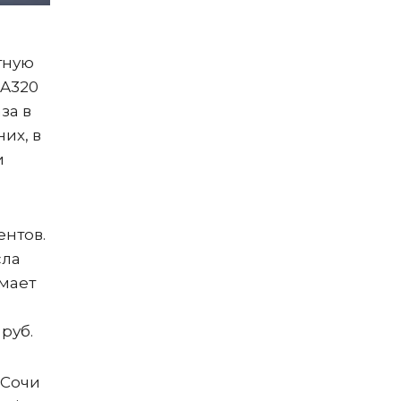
тную
 A320
за в
их, в
и
ентов.
сла
имает
руб.
 Сочи