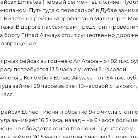
ейсах Emirates (первый сегмент выполняет flydub
 чемоданом. Путь туда с пересадкой в Дубае заним
ьше. Билеты на рейсы «Аэрофлота» в Мале через Мо
багажа. В дороге пассажирам предстоит провести
а борту Etihad Airways стоит существенно дороже 
на возвращение.
рных рейсах выгоднее с Air Arabia – от 82 тыс. руб
огу потребуется 13,5 часа с учетом 5-часовой
илеты в Коломбо у Etihad Airways – от 154 тыс. руб.
туда займет 28 часов за счет 19-часовой стыковки,
часа.
ейсах Etihad 1 июня и обратно 9-го числа стоит от
туда занимает 16,5 часа, назад – на 6 часов больше
еньше обойдется round trip Сочи – Денпасар у
орога займет 20,5 часа с учетом 7-часовой пересад