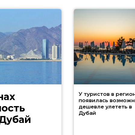
нах
У туристов в регио
появилась возможн
ность
дешевле улететь в
Дубай
 Дубай