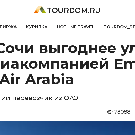
TOURDOM.RU
БИРЖА
КУРИЛКА
HOTLINE.TRAVEL
TOURDOM_S
Сочи выгоднее ул
акомпанией Emir
ir Arabia
тий перевозчик из ОАЭ
78088