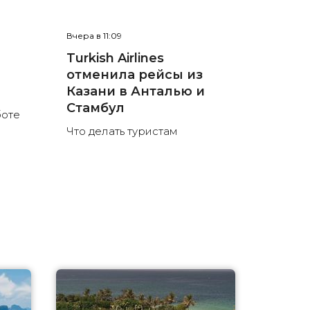
Вчера в 11:09
е
Turkish Airlines
отменила рейсы из
л
Казани в Анталью и
Стамбул
боте
Что делать туристам