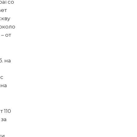
ai со
ает
скву
 около
– от
. на
 с
 на
 110
 за
ки,