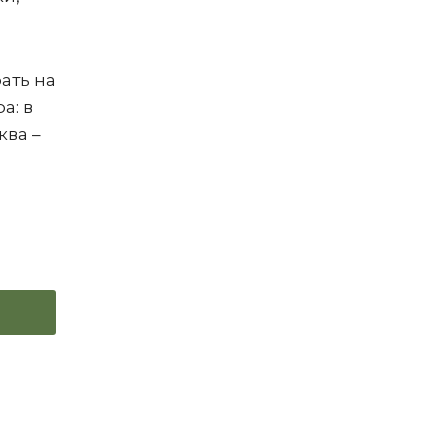
ать на
а: в
ква –