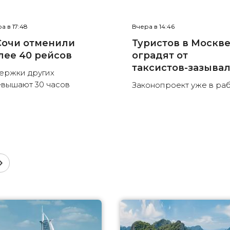
а в 17:48
Вчера в 14:46
Сочи отменили
Туристов в Москв
лее 40 рейсов
оградят от
таксистов-зазыва
ержки других
вышают 30 часов
Законопроект уже в ра