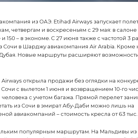
акомпания из ОАЭ. Etihad Airways запускает поле
ам, четвергам и воскресеньям с 29 мая: в салоне
 150 – в экономе. С 27 июня также с частотой 3 ра
Сочи в Шарджу авиакомпания Air Arabia. Кроме н
из Дубая. Новые маршруты расширяют возможност
 Airways открыла продажи без оглядки на конкур
 Сочи с вылетом 1 июня и возвращением 10-го чи
 на человека с учетом багажа. Прямой перелет зан
летать из Сочи в эмират Абу‑Даби можно лишь на
ной авиакомпаний – стоимость кресла от 63 тыс. 
ольким популярным маршрутам. На Мальдивы из