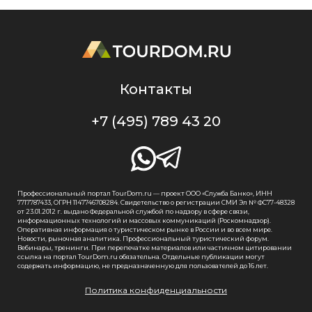
Контакты
+7 (495) 789 43 20
Профессиональный портал TourDom.ru — проект ООО «Служба Банко», ИНН
7717787433, ОГРН 1147746708284. Свидетельство о регистрации СМИ Эл № ФС77-48328
от 23.01.2012 г. выдано Федеральной службой по надзору в сфере связи,
информационных технологий и массовых коммуникаций (Роскомнадзор).
Оперативная информация о туристическом рынке в России и во всем мире.
Новости, рыночная аналитика. Профессиональный туристический форум.
Вебинары, тренинги. При перепечатке материалов или частичном цитировании
ссылка на портал TourDom.ru обязательна. Отдельные публикации могут
содержать информацию, не предназначенную для пользователей до 16 лет.
Политика конфиденциальности