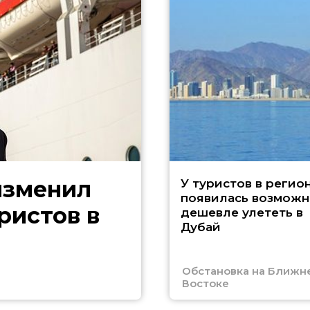
изменил
У туристов в регио
появилась возможн
ристов в
дешевле улететь в
Дубай
Обстановка на Ближн
Востоке