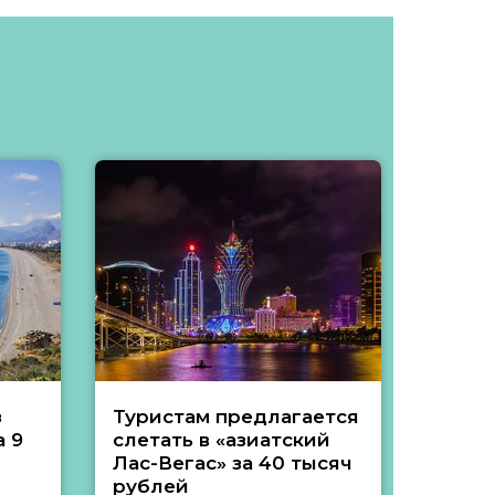
з
Туристам предлагается
Туры 
 9
слетать в «азиатский
подеш
Лас-Вегас» за 40 тысяч
тысяч
рублей