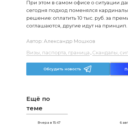
При этом в самом офисе о ситуации да
сегодня подход поменялся кардиналь
решение: оплатить 10 тыс. руб. за пре
соглашаются, другие идут на принцип.
Автор:
Александр Мошков
Визы, паспорта, граница
Скандалы, си
,
Обсудить новость
П
Ещё по
теме
Вчера в 15:47
6 ав