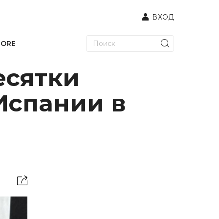
ВХОД
TORE
есятки
Испании в