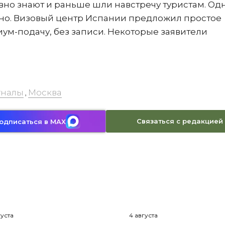
вно знают и раньше шли навстречу туристам. Од
но. Визовый центр Испании предложил простое
миум-подачу, без записи. Некоторые заявители
гналы
Москва
,
Связаться с редакцией
одписаться в MAX
густа
4 августа