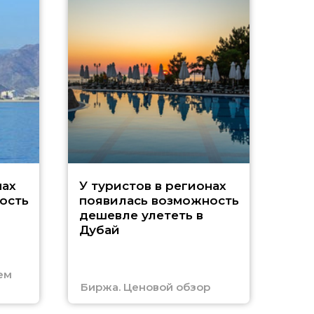
A
нах
У туристов в регионах
ость
появилась возможность
А
дешевле улететь в
Дубай
г
ем
Биржа. Ценовой обзор
Отм