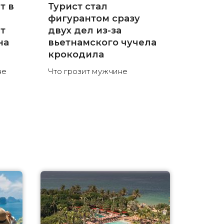
т в
Турист стал
фигурантом сразу
ют
двух дел из-за
на
вьетнамского чучела
крокодила
не
Что грозит мужчине