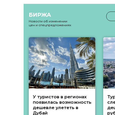
БИРЖА
Новости об изменении
цен и спецпредложениях
У туристов в регионах
Ту
появилась возможность
сл
дешевле улететь в
де
Дубай
ру