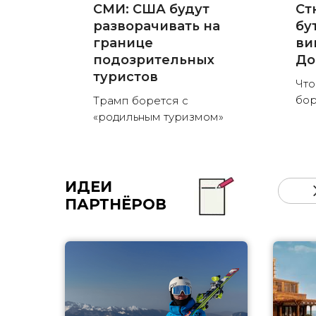
СМИ: США будут
Ст
разворачивать на
бу
границе
ви
подозрительных
До
туристов
Что
бор
Трамп борется с
«родильным туризмом»
ИДЕИ
ПАРТНЁРОВ