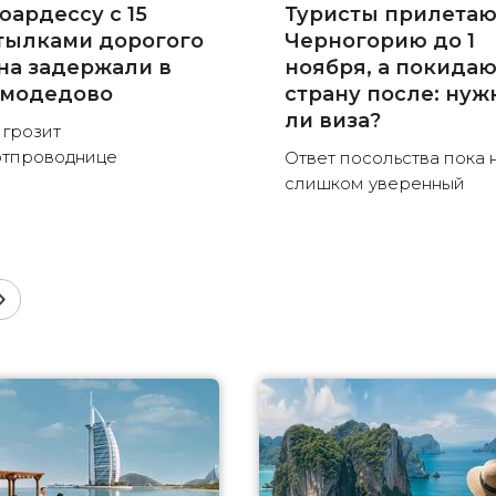
юардессу с 15
Туристы прилетаю
тылками дорогого
Черногорию до 1
на задержали в
ноября, а покида
модедово
страну после: нуж
ли виза?
 грозит
тпроводнице
Ответ посольства пока 
слишком уверенный