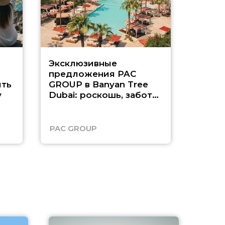
Эксклюзивные
Как п
предложения PAC
насыщ
ть
GROUP в Banyan Tree
Рас-э
у
Dubai: роскошь, забота
о детях и выгода до
45%
PAC GROUP
Русск