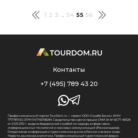
1
2
3
54
55
56
...
Контакты
+7 (495) 789 43 20
Профессиональный портал TourDom.ru — проект ООО «Служба Банко», ИНН
7717787433, ОГРН 1147746708284. Свидетельство о регистрации СМИ Эл № ФС77-48328
от 23.01.2012 г. выдано Федеральной службой по надзору в сфере связи,
информационных технологий и массовых коммуникаций (Роскомнадзор).
Оперативная информация о туристическом рынке в России и во всем мире.
Новости, рыночная аналитика. Профессиональный туристический форум.