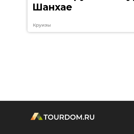
Шанхае
Круизы