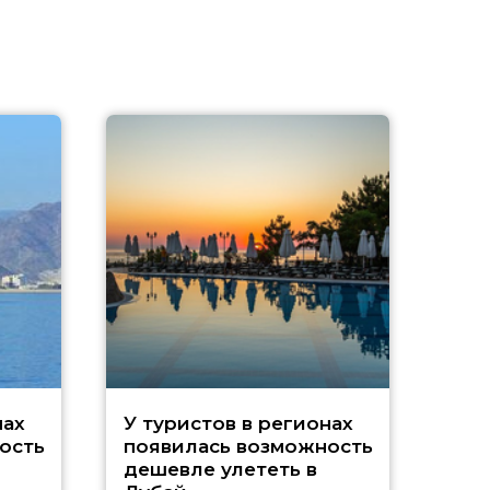
A
нах
У туристов в регионах
ость
появилась возможность
А
дешевле улететь в