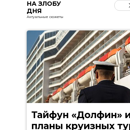
НА ЗЛОБУ
ДНЯ
Актуальные сюжеты
Тайфун «Долфин» 
планы круизных ту