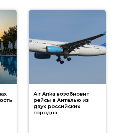
A
А
г
Чар
нах
Air Anka возобновит
ость
рейсы в Анталью из
двух российских
городов