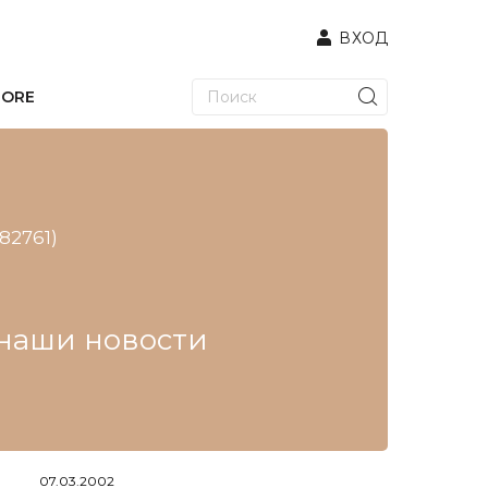
ВХОД
TORE
(82761)
е наши новости
07.03.2002