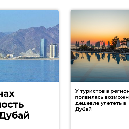
нах
У туристов в регио
появилась возможн
ность
дешевле улететь в
Дубай
 Дубай