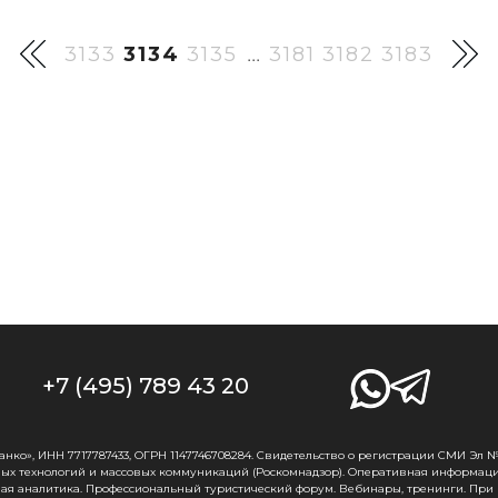
3133
3134
3135
3181
3182
3183
...
+7 (495) 789 43 20
о», ИНН 7717787433, ОГРН 1147746708284. Свидетельство о регистрации СМИ Эл № Ф
ых технологий и массовых коммуникаций (Роскомнадзор). Оперативная информаци
ная аналитика. Профессиональный туристический форум. Вебинары, тренинги. При