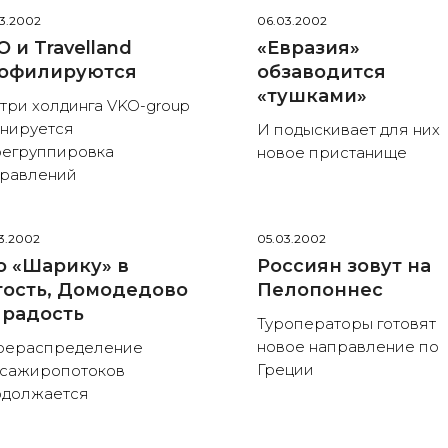
3.2002
06.03.2002
O и Travelland
«Евразия»
офилируются
обзаводится
«тушками»
три холдинга VKO-group
нируется
И подыскивает для них
егруппировка
новое пристанище
равлений
3.2002
05.03.2002
о «Шарику» в
Россиян зовут на
гость, Домодедово
Пелопоннес
в радость
Туроператоры готовят
новое направление по
рераспределение
Греции
сажиропотоков
одолжается