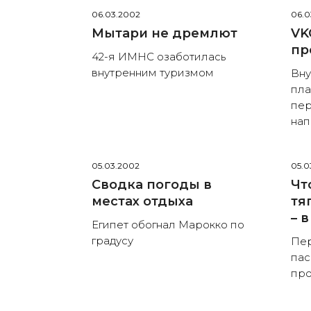
06.03.2002
06.0
Мытари не дремлют
VK
пр
42-я ИМНС озаботилась
внутренним туризмом
Вну
пла
пер
нап
05.03.2002
05.0
Сводка погоды в
Чт
местах отдыха
тя
– 
Египет обогнал Марокко по
градусу
Пе
пас
пр