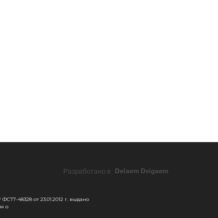
Разработано в
Delaem Dvigaem
С77-48328 от 23.01.2012 г. выдано
я о