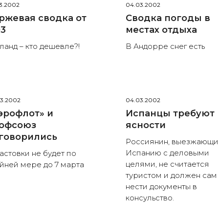
3.2002
04.03.2002
ржевая сводка от
Сводка погоды в
03
местах отдыха
ланд – кто дешевле?!
В Андорре снег есть
3.2002
04.03.2002
эрофлот» и
Испанцы требуют
офсоюз
ясности
говорились
Россиянин, выезжающи
Испанию с деловыми
астовки не будет по
целями, не считается
йней мере до 7 марта
туристом и должен сам
нести документы в
консульство.