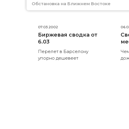
Обстановка на Ближнем Востоке
07.03.2002
06.0
Биржевая сводка от
Св
6.03
ме
Перелет в Барселону
Чем
упорно дешевеет
дож