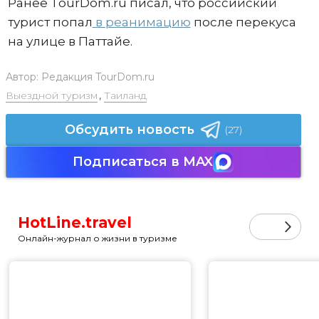
Ранее TourDom.ru писал, что российский
турист попал
в реанимацию
после перекуса
на улице в Паттайе.
Автор:
Редакция TourDom.ru
Выездной туризм
,
Таиланд
Обсудить новость
(27)
Подписаться в MAX
HotLine.travel
Онлайн-журнал о жизни в туризме