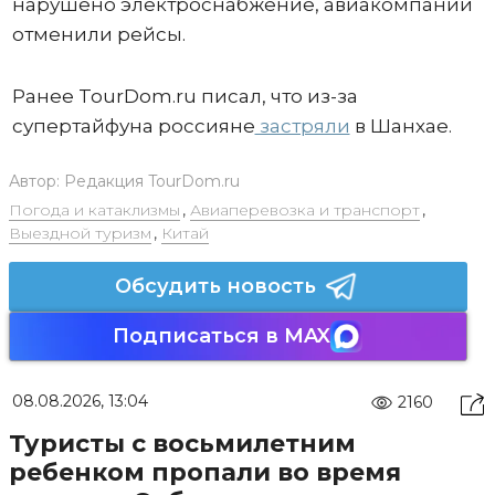
нарушено электроснабжение, авиакомпании
отменили рейсы.
Ранее TourDom.ru писал, что из-за
супертайфуна россияне
застряли
в Шанхае.
Автор:
Редакция TourDom.ru
Погода и катаклизмы
,
Авиаперевозка и транспорт
,
Выездной туризм
,
Китай
Обсудить новость
Подписаться в MAX
08.08.2026, 13:04
2160
Туристы с восьмилетним
ребенком пропали во время