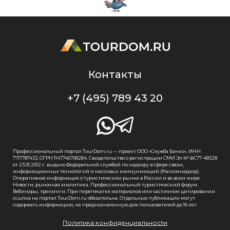
Контакты
+7 (495) 789 43 20
Профессиональный портал TourDom.ru — проект ООО «Служба Банко», ИНН
7717787433, ОГРН 1147746708284. Свидетельство о регистрации СМИ Эл № ФС77-48328
от 23.01.2012 г. выдано Федеральной службой по надзору в сфере связи,
информационных технологий и массовых коммуникаций (Роскомнадзор).
Оперативная информация о туристическом рынке в России и во всем мире.
Новости, рыночная аналитика. Профессиональный туристический форум.
Вебинары, тренинги. При перепечатке материалов или частичном цитировании
ссылка на портал TourDom.ru обязательна. Отдельные публикации могут
содержать информацию, не предназначенную для пользователей до 16 лет.
Политика конфиденциальности