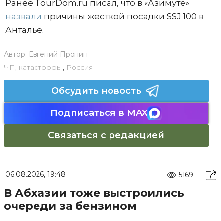
Ранее TourDom.ru писал, что в «Азимуте»
назвали
причины жесткой посадки SSJ 100 в
Анталье.
Автор:
Евгений Пронин
ЧП, катастрофы
,
Россия
Обсудить новость
Подписаться в MAX
Связаться с редакцией
06.08.2026, 19:48
5169
В Абхазии тоже выстроились
очереди за бензином