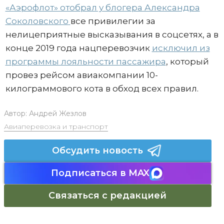
«Аэрофлот» отобрал у блогера Александра
Соколовского
все привилегии за
нелицеприятные высказывания в соцсетях, а в
конце 2019 года нацперевозчик
исключил из
программы лояльности пассажира
, который
провез рейсом авиакомпании 10-
килограммового кота в обход всех правил.
Автор:
Андрей Жезлов
Авиаперевозка и транспорт
Обсудить новость
Подписаться в MAX
Связаться с редакцией