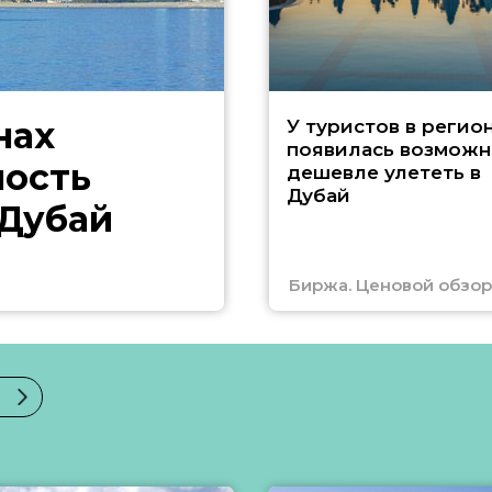
нах
У туристов в регио
появилась возможн
ность
дешевле улететь в
Дубай
 Дубай
Биржа. Ценовой обзор