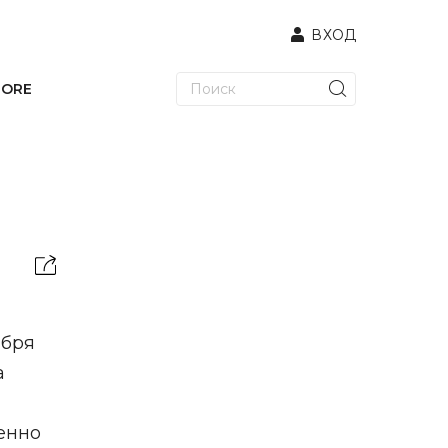
ВХОД
TORE
ября
а
шенно