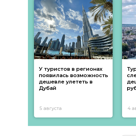
У туристов в регионах
Ту
появилась возможность
сл
дешевле улететь в
де
Дубай
ру
5 августа
4 а