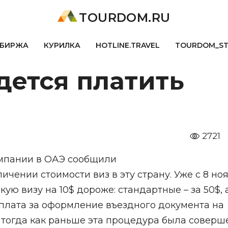
TOURDOM.RU
БИРЖА
КУРИЛКА
HOTLINE.TRAVEL
TOURDOM_S
дется платить
2721
пании в ОАЭ сообщили
чении стоимости виз в эту страну. Уже с 8 но
ю визу на 10$ дороже: стандартные – за 50$, 
а плата за оформление въездного документа на
$, тогда как раньше эта процедура была совер