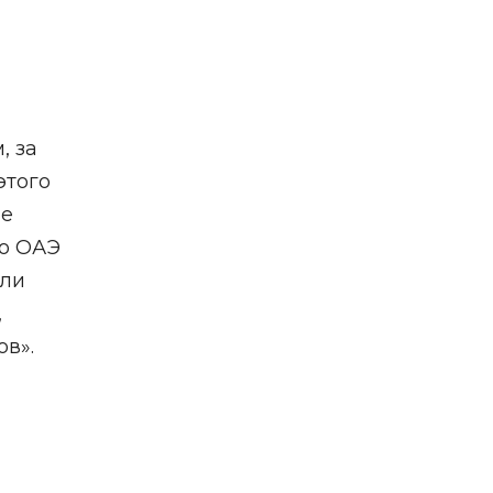
, за
этого
ие
по ОАЭ
сли
,
ов».