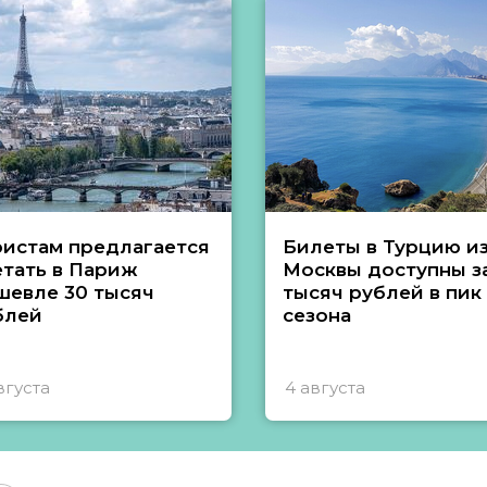
ристам предлагается
Билеты в Турцию и
етать в Париж
Москвы доступны за
шевле 30 тысяч
тысяч рублей в пик
блей
сезона
вгуста
4 августа