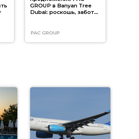
ть
GROUP в Banyan Tree
Рас-э
у
Dubai: роскошь, забота
о детях и выгода до
45%
PAC GROUP
Русск
A
А
г