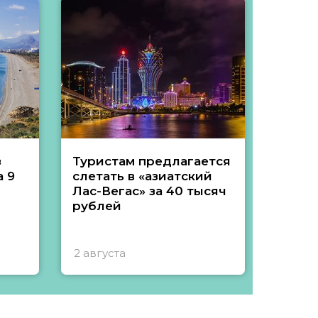
з
Туристам предлагается
Туры 
 9
слетать в «азиатский
подеш
Лас-Вегас» за 40 тысяч
тысяч
рублей
2 августа
1 авгу