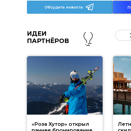
Обсудить новость
П
ИДЕИ
ПАРТНЁРОВ
«Роза Хутор» открыл
Летн
раннее бронирование
скид