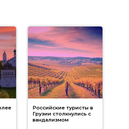
Tu
олее
Российские туристы в
Грузии столкнулись с
р
вандализмом