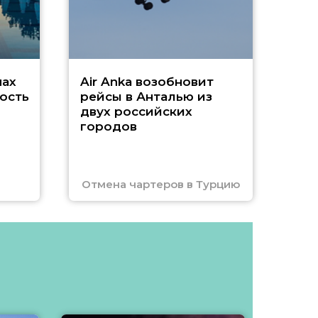
Чар
нах
Air Anka возобновит
ость
рейсы в Анталью из
двух российских
городов
Отмена чартеров в Турцию