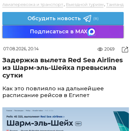
Авиаперевозка и транспорт
,
Выездной туризм
,
Таиланд
Обсудить новость
(8)
Подписаться в MAX
07.08.2026, 20:14
2069
Задержка вылета Red Sea Airlines
из Шарм-эль-Шейха превысила
сутки
Как это повлияло на дальнейшее
расписание рейсов в Египет