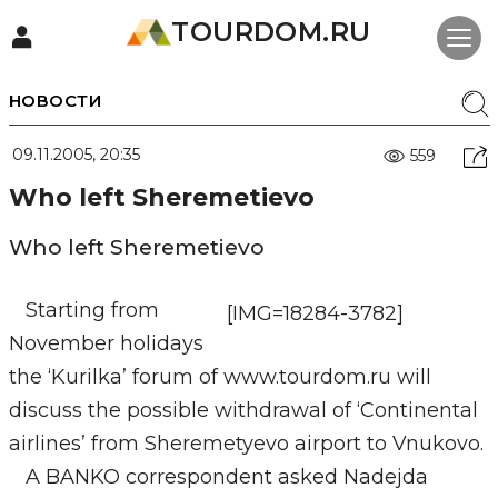
TOURDOM.RU
НОВОСТИ
09.11.2005, 20:35
559
Who left Sheremetievo
Who left Sheremetievo
Starting from
[IMG=18284-3782]
November holidays
the ‘Kurilka’ forum of www.tourdom.ru will
discuss the possible withdrawal of ‘Continental
airlines’ from Sheremetyevo airport to Vnukovo.
A BANKO correspondent asked Nadejda