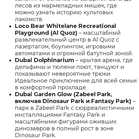
лесов из мармеладных мишек, где
можно узнать историю культовых
лакомств.
Loco Bear Whitelane Recreational
Playground (Al Quoz)
– масштабный
развлекательный центр в Al Quoz с
лазертагом, боулингом, игровыми
автоматами и огромной батутной зоной.
Dubai Dolphinarium
– крытая арена, где
дельфины и тюлени поют, танцуют и
показывают невероятные трюки.
Идеальное приключение для всей семьи
в комфортной прохладе.
Dubai Garden Glow (Zabeel Park,
включая Dinosaur Park и Fantasy Park)
–
парк в Zabeel Park с сюрреалистичными
инсталляциями Fantasy Park и
масштабными фигурами оживших
динозавров в полный рост в зоне
Dinosaur Park.