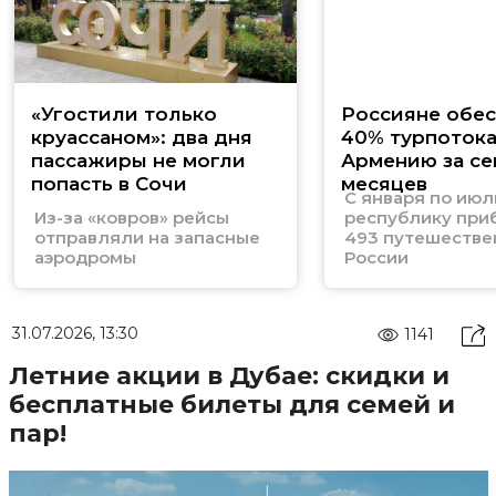
«Угостили только
Россияне обе
круассаном»: два дня
40% турпотока
пассажиры не могли
Армению за се
попасть в Сочи
месяцев
С января по июл
Из-за «ковров» рейсы
республику при
отправляли на запасные
493 путешестве
аэродромы
России
31.07.2026, 13:30
1141
Летние акции в Дубае: скидки и
бесплатные билеты для семей и
пар!