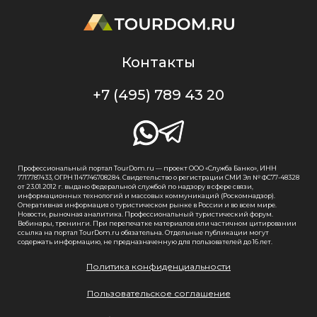
Контакты
+7 (495) 789 43 20
Профессиональный портал TourDom.ru — проект ООО «Служба Банко», ИНН
7717787433, ОГРН 1147746708284. Свидетельство о регистрации СМИ Эл № ФС77-48328
от 23.01.2012 г. выдано Федеральной службой по надзору в сфере связи,
информационных технологий и массовых коммуникаций (Роскомнадзор).
Оперативная информация о туристическом рынке в России и во всем мире.
Новости, рыночная аналитика. Профессиональный туристический форум.
Вебинары, тренинги. При перепечатке материалов или частичном цитировании
ссылка на портал TourDom.ru обязательна. Отдельные публикации могут
содержать информацию, не предназначенную для пользователей до 16 лет.
Политика конфиденциальности
Пользовательское соглашение