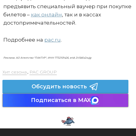
предъявить специальный ваучер при покупке
билетов –
как онлайн
, так и в кассах
достопримечательностей.
Подробнее на
pac.ru
.
Реклама. АО Агентство "ПАКТУР", ИНН 7732101426, erid: 2VSb5x2xujg
Хит сезона
,
PAC GROUP
Обсудить новость
Подписаться в MAX