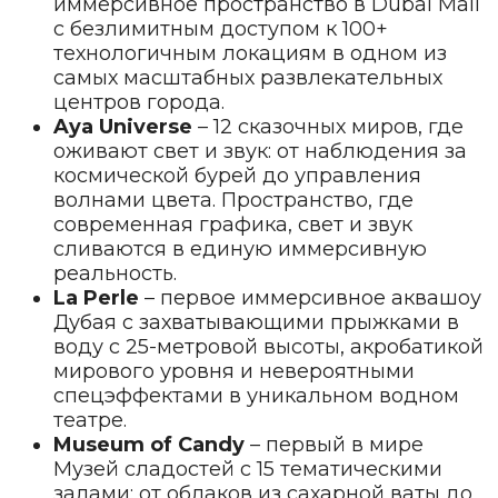
иммерсивное пространство в Dubai Mall
с безлимитным доступом к 100+
технологичным локациям в одном из
самых масштабных развлекательных
центров города.
Aya Universe
– 12 сказочных миров, где
оживают свет и звук: от наблюдения за
космической бурей до управления
волнами цвета. Пространство, где
современная графика, свет и звук
сливаются в единую иммерсивную
реальность.
La Perle
– первое иммерсивное аквашоу
Дубая с захватывающими прыжками в
воду с 25-метровой высоты, акробатикой
мирового уровня и невероятными
спецэффектами в уникальном водном
театре.
Museum of Candy
– первый в мире
Музей сладостей с 15 тематическими
залами: от облаков из сахарной ваты до