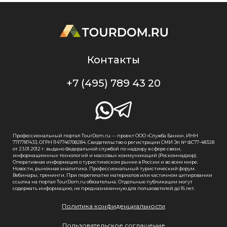
Контакты
+7 (495) 789 43 20
Профессиональный портал TourDom.ru — проект ООО «Служба Банко», ИНН
7717787433, ОГРН 1147746708284. Свидетельство о регистрации СМИ Эл № ФС77-48328
от 23.01.2012 г. выдано Федеральной службой по надзору в сфере связи,
информационных технологий и массовых коммуникаций (Роскомнадзор).
Оперативная информация о туристическом рынке в России и во всем мире.
Новости, рыночная аналитика. Профессиональный туристический форум.
Вебинары, тренинги. При перепечатке материалов или частичном цитировании
ссылка на портал TourDom.ru обязательна. Отдельные публикации могут
содержать информацию, не предназначенную для пользователей до 16 лет.
Политика конфиденциальности
Пользовательское соглашение