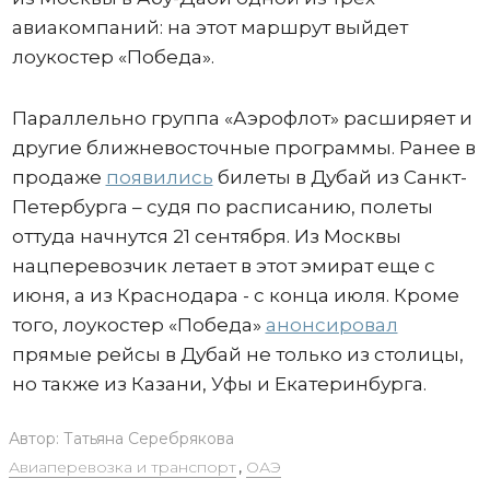
авиакомпаний: на этот маршрут выйдет
лоукостер «Победа».
Параллельно группа «Аэрофлот» расширяет и
другие ближневосточные программы. Ранее в
продаже
появились
билеты в Дубай из Санкт-
Петербурга – судя по расписанию, полеты
оттуда начнутся 21 сентября. Из Москвы
нацперевозчик летает в этот эмират еще с
июня, а из Краснодара - с конца июля. Кроме
того, лоукостер «Победа»
анонсировал
прямые рейсы в Дубай не только из столицы,
но также из Казани, Уфы и Екатеринбурга.
Автор:
Татьяна Серебрякова
Авиаперевозка и транспорт
,
ОАЭ