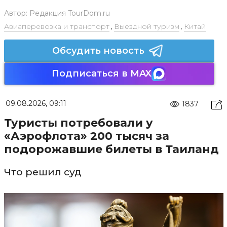
Автор:
Редакция TourDom.ru
Авиаперевозка и транспорт
,
Выездной туризм
,
Китай
Обсудить новость
Подписаться в MAX
09.08.2026, 09:11
1837
Туристы потребовали у
«Аэрофлота» 200 тысяч за
подорожавшие билеты в Таиланд
Что решил суд