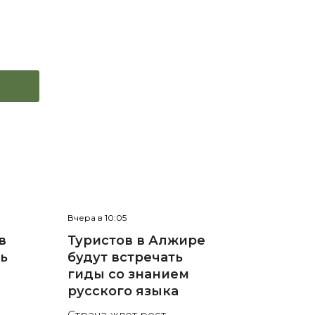
Вчера в 10:05
в
Туристов в Алжире
нь
будут встречать
гиды со знанием
русского языка
Страна ждет рост