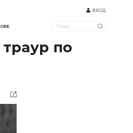
ВХОД
TORE
 траур по