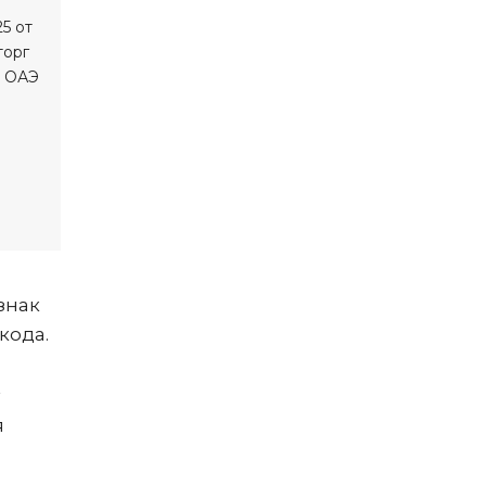
знак
кода.
я