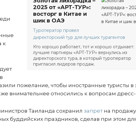
Золотая лихорадка –
2025 от «АРТ-ТУР»:
восторг в Китае и
реди
шик в ОАЭ
Туроператор провел
енные
директорский тур для лучших турагентов
а к
Кто хорошо работает, тот и хорошо отдыхает:
лучшие партнеры «АРТ-ТУР» вернулись из
директорского тура, в который туроператор
пригласил лидеров продаж.
дует
в
разили пожелание, чтобы иностранные туристы в 
кже внимательнее относились к вопросам дресс-
 министров Таиланда сохранил
запрет
на продажу
ных буддийских праздников, сделав при этом дл