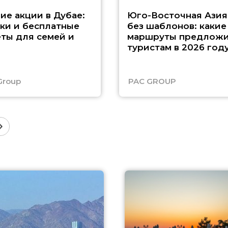
ие акции в Дубае:
Юго-Восточная Азия
ки и бесплатные
без шаблонов: какие
ты для семей и
маршруты предложи
туристам в 2026 год
Group
PAC GROUP