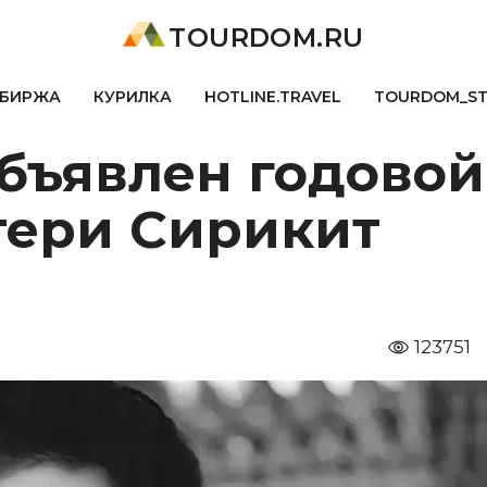
TOURDOM.RU
БИРЖА
КУРИЛКА
HOTLINE.TRAVEL
TOURDOM_S
бъявлен годовой
тери Сирикит
123751