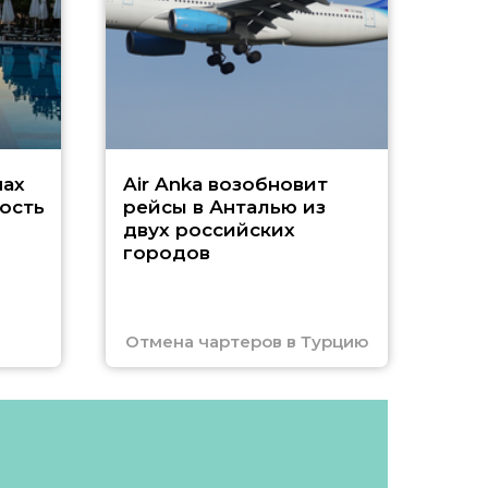
Чар
нах
Air Anka возобновит
ость
рейсы в Анталью из
двух российских
городов
Отмена чартеров в Турцию