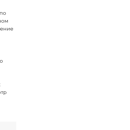
 по
ном
чение
,
о
к
отр