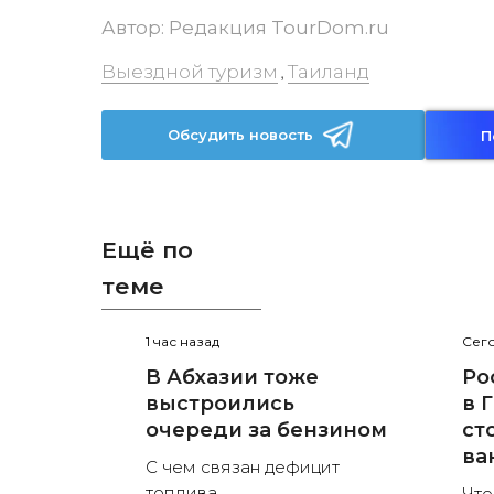
Автор:
Редакция TourDom.ru
Выездной туризм
Таиланд
,
Обсудить новость
П
Ещё по
теме
1 час назад
Сего
В Абхазии тоже
Ро
выстроились
в 
очереди за бензином
ст
ва
С чем связан дефицит
топлива
Что