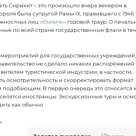
ать Сирикит – это произошло вчера вечером в
роля была супругой Рамы IX, правившего с 1946
лжностных лиц
объявлен
годовой траур. О печаль
ые по всей стране государственные флаги в те
 мероприятий для государственных учреждений
равительство не сделало никаких распоряжений 
авителям туристической индустрии, в частности,
ть осмотрительность и скорректировать формат
и подобающим. В первую очередь это относится 
еселятся иностранцы. Экскурсионные туры и осм
ить как обычно.
к