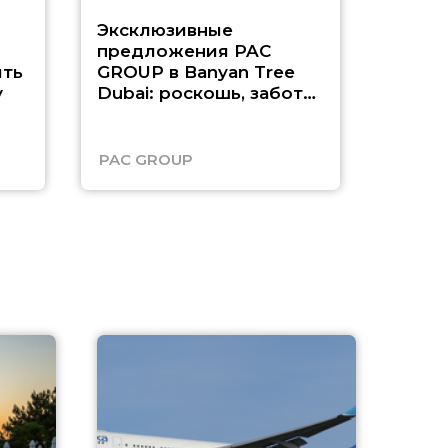
Эксклюзивные
Как п
предложения PAC
насыщ
ть
GROUP в Banyan Tree
Рас-э
у
Dubai: роскошь, забота
о детях и выгода до
45%
PAC GROUP
Русск
A
А
г