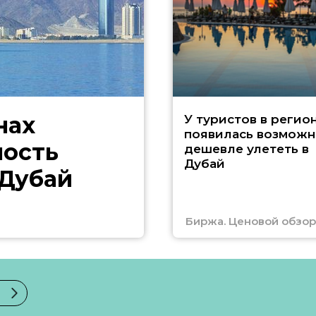
нах
У туристов в регио
появилась возможн
ность
дешевле улететь в
Дубай
 Дубай
Биржа. Ценовой обзор