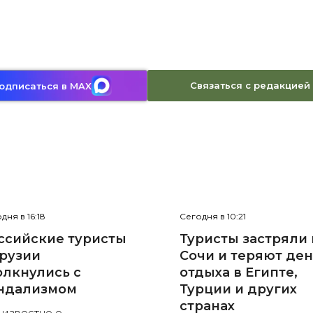
Связаться с редакцией
одписаться в MAX
дня в 16:18
Сегодня в 10:21
ссийские туристы
Туристы застряли 
Грузии
Сочи и теряют де
олкнулись с
отдыха в Египте,
ндализмом
Турции и других
странах
 известно о