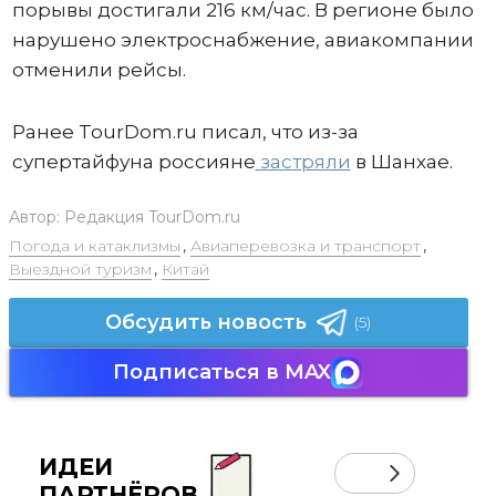
порывы достигали 216 км/час. В регионе было
нарушено электроснабжение, авиакомпании
отменили рейсы.
Ранее TourDom.ru писал, что из-за
супертайфуна россияне
застряли
в Шанхае.
Автор:
Редакция TourDom.ru
Погода и катаклизмы
,
Авиаперевозка и транспорт
,
Выездной туризм
,
Китай
Обсудить новость
(5)
Подписаться в MAX
ИДЕИ
ПАРТНЁРОВ