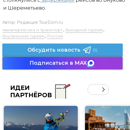
и Шереметьево.
Автор:
Редакция TourDom.ru
Авиаперевозка и транспорт
,
Выездной туризм
,
Внутренний туризм
,
Россия
Обсудить новость
(5)
Подписаться в MAX
ИДЕИ
ПАРТНЁРОВ