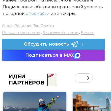
Ранее TourDom.ru писал, что в Москве и
Подмосковье объявили оранжевый уровень
погодной
опасности
из-за жары.
Автор:
Редакция TourDom.ru
Погода и катаклизмы
,
Внутренний туризм
,
Россия
Обсудить новость
(1)
Подписаться в MAX
ИДЕИ
ПАРТНЁРОВ