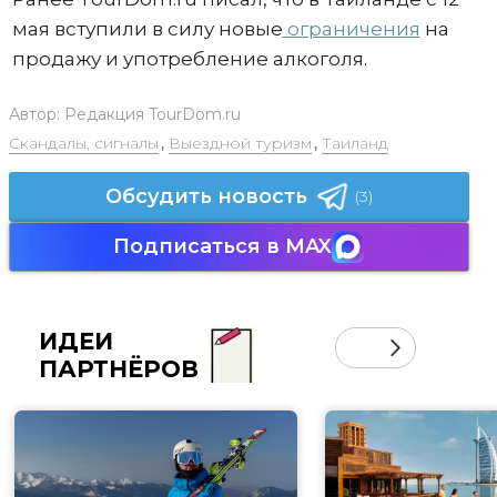
мая вступили в силу новые
ограничения
на
продажу и употребление алкоголя.
Автор:
Редакция TourDom.ru
Скандалы, сигналы
,
Выездной туризм
,
Таиланд
Обсудить новость
(3)
Подписаться в MAX
ИДЕИ
ПАРТНЁРОВ