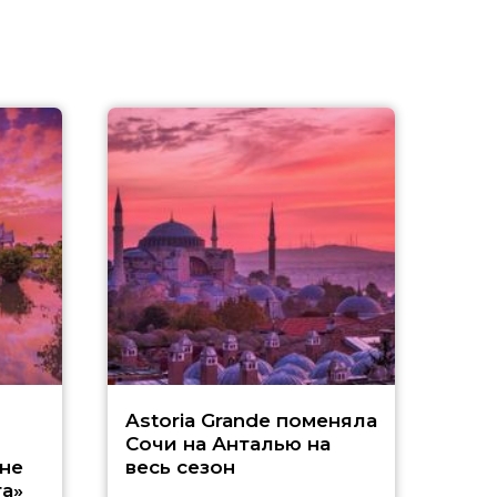
З
Astoria Grande поменяла
Сочи на Анталью на
A
не
весь сезон
а»