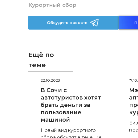
Курортный сбор
Обсудить новость
П
Ещё по
теме
22.10.2023
17.1
В Сочи с
Мэ
автотуристов хотят
ал
брать деньги за
пр
пользование
ку
машиной
Биз
пра
Новый вид курортного
сбора обсудят в течение