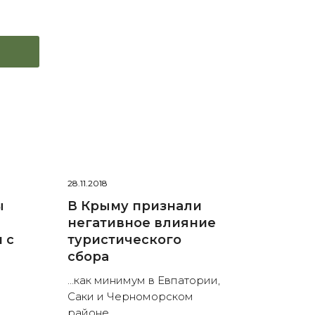
28.11.2018
ы
В Крыму признали
негативное влияние
 с
туристического
сбора
…как минимум в Евпатории,
Саки и Черноморском
районе