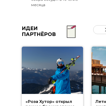
месяца
ИДЕИ
ПАРТНЁРОВ
«Роза Хутор» открыл
Летн