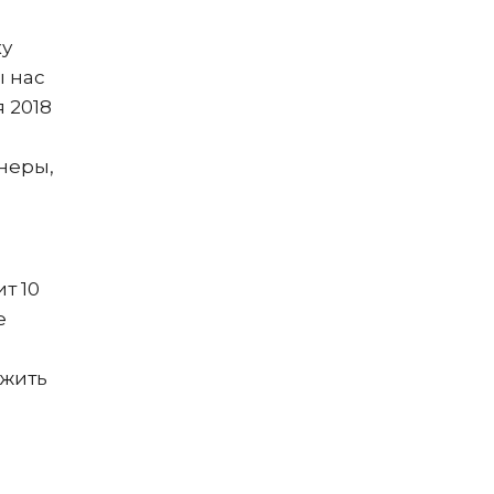
ку
ы нас
 2018
неры,
ит 10
е
ожить