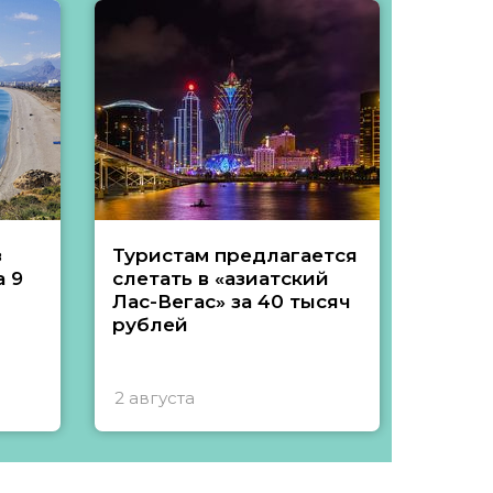
з
Туристам предлагается
Туры 
 9
слетать в «азиатский
подеш
Лас-Вегас» за 40 тысяч
тысяч
рублей
2 августа
1 авгу