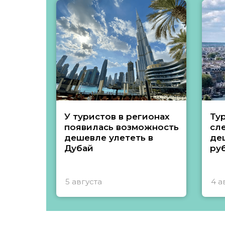
У туристов в регионах
Ту
появилась возможность
сл
дешевле улететь в
де
Дубай
ру
5 августа
4 а