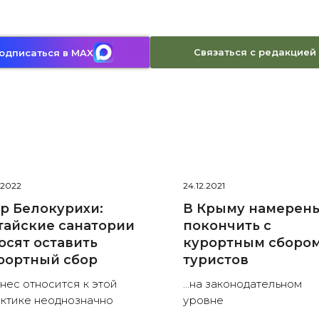
Связаться с редакцией
одписаться в MAX
0.2022
24.12.2021
р Белокурихи:
В Крыму намерен
тайские санатории
покончить с
осят оставить
курортным сбором
рортный сбор
туристов
нес относится к этой
…на законодательном
ктике неоднозначно
уровне