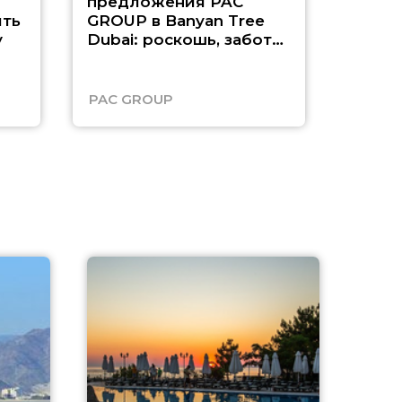
предложения PAC
насыщ
ть
GROUP в Banyan Tree
Рас-э
у
Dubai: роскошь, забота
о детях и выгода до
45%
PAC GROUP
Русск