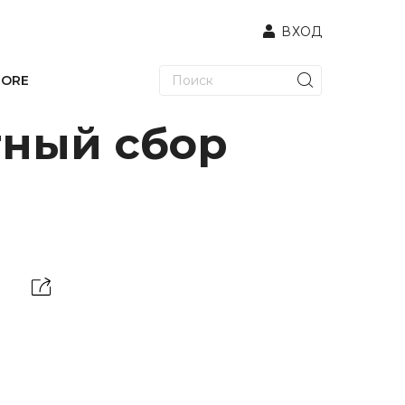
ВХОД
TORE
тный сбор