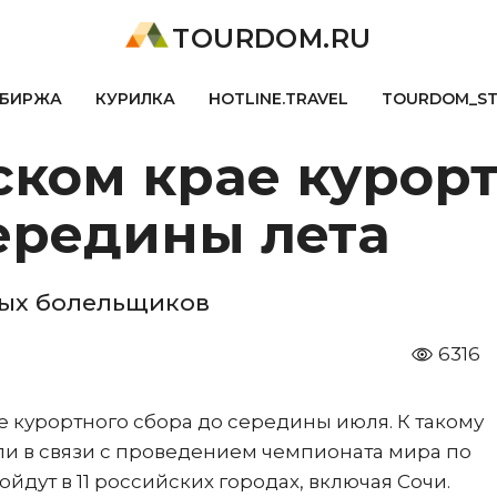
TOURDOM.RU
БИРЖА
КУРИЛКА
HOTLINE.TRAVEL
TOURDOM_S
ском крае курор
ередины лета
ных болельщиков
6316
 курортного сбора до середины июля. К такому
 в связи с проведением чемпионата мира по
ойдут в 11 российских городах, включая Сочи.