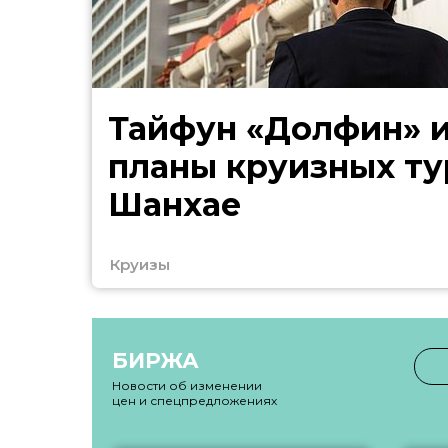
Тайфун «Долфин» 
планы круизных ту
Шанхае
Круизы
БИРЖА
Новости об изменении
цен и спецпредложениях