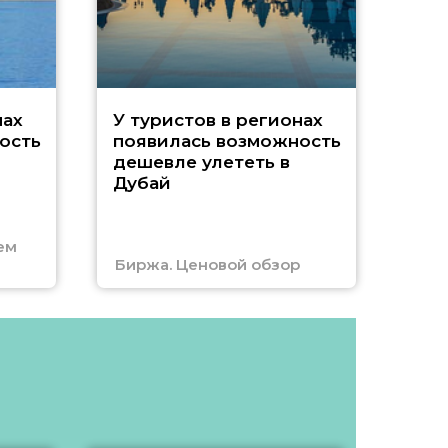
A
нах
У туристов в регионах
ость
появилась возможность
А
дешевле улететь в
Дубай
г
ем
Биржа. Ценовой обзор
Отм