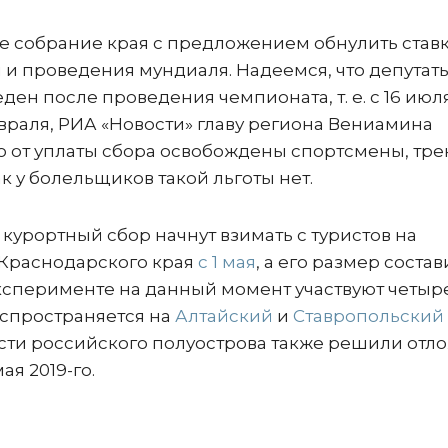
е собрание края с предложением обнулить став
 и проведения мундиаля. Надеемся, что депутат
ен после проведения чемпионата, т. е. с 16 июля
февраля, РИА «Новости» главу региона Вениамина
то от уплаты сбора освобождены спортсмены, тре
к у болельщиков такой льготы нет.
курортный сбор начнут взимать с туристов на
Краснодарского края
с 1 мая
, а его размер состав
эксперименте на данный момент участвуют четыр
аспространяется на
Алтайский
и
Ставропольский
асти российского полуострова также решили отл
ая 2019-го.