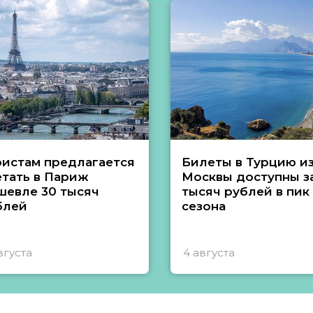
ристам предлагается
Билеты в Турцию и
етать в Париж
Москвы доступны за
шевле 30 тысяч
тысяч рублей в пик
блей
сезона
вгуста
4 августа